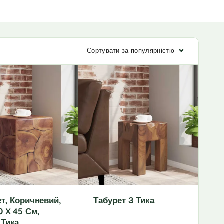
Сортувати за популярністю
т, Коричневий,
Табурет З Тика
0 X 45 См,
 Тика