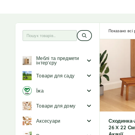
Показано всі 
Меблі та предмети
інтер'єру
Товари для саду
Їжа
Товари для дому
Сходинка-
Аксесуари
26 X 22 См
Акації