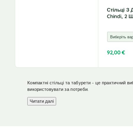
Стільці З
Chindi, 2 
92,00
€
A
l
t
e
Компактні стільці та табурети – це практичний виб
r
використовувати за потреби.
n
a
Читати далі
t
i
v
e
: