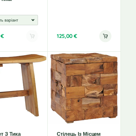
0
€
125,00
€
т З Тика
Стілець Із Місцем