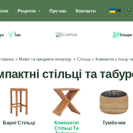
UK
Блог
Рецепти
Про нас
Контакти
ук
Їжа
Товари
сторінка
Меблі та предмети інтер'єру
Стільці
Компактні стільці т
пактні стільці та табу
Барні Стільці
Компактні
Тумбочки
Стільці Та