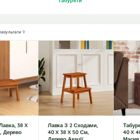
Табурети
результати 9
Лавка, 38 X
Лавка З 2 Сходами,
Табуре
, Дерево
40 X 38 X 50 См,
40 X 4
Дерево Акації
Масив