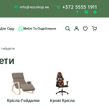
+372 5555 1911
info@ecoshop.ee
 Для Саду
Меблі Та Оздоблення
а табурети
рети
Крісла-Гойдалки
Ігрові Крісла