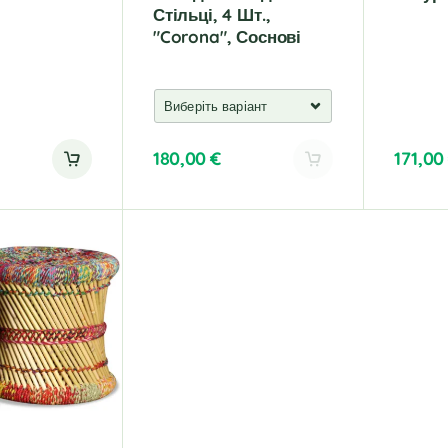
Стільці, 4 Шт.,
"Corona", Соснові
180,00
€
171,0
A
l
t
e
r
n
a
t
i
v
e
: