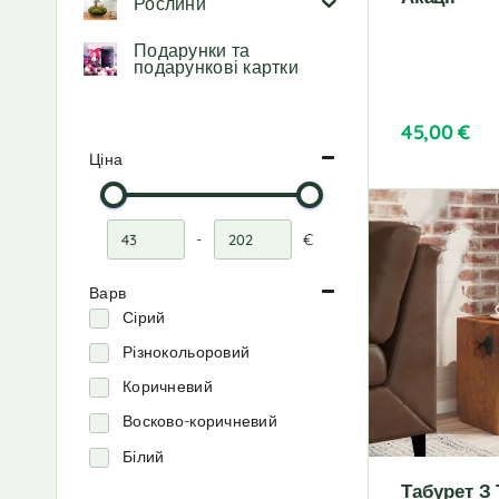
Рослини
Подарунки та
подарункові картки
45,00
€
Ціна
-
€
Мінімальна ціна
Максимальна ціна
Варв
Сірий
Різнокольоровий
Коричневий
Восково-коричневий
Білий
Табурет З 