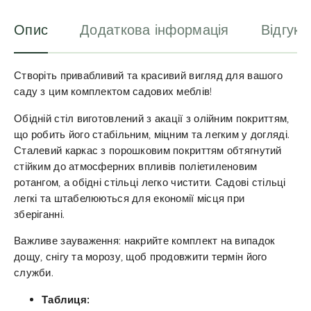
:
Опис
Додаткова інформація
Відгуки
Створіть привабливий та красивий вигляд для вашого
саду з цим комплектом садових меблів!
Обідній стіл виготовлений з акації з олійним покриттям,
що робить його стабільним, міцним та легким у догляді.
Сталевий каркас з порошковим покриттям обтягнутий
стійким до атмосферних впливів поліетиленовим
ротангом, а обідні стільці легко чистити. Садові стільці
легкі та штабелюються для економії місця при
зберіганні.
Важливе зауваження: накрийте комплект на випадок
дощу, снігу та морозу, щоб продовжити термін його
служби.
Таблиця: