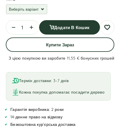
Додати В Кошик
Купити Зараз
З цією покупкою ви заробите 11,55 €
бонусних грошей
A
l
t
Термін доставки: 3–7 днів
e
r
Кожна покупка допомагає посадити дерево
n
a
Гарантія виробника: 2 роки
t
i
14-денне право на відмову
v
Безкоштовна кур’єрська доставка
e