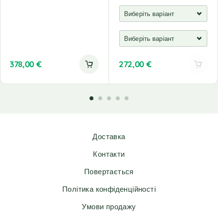
378,00
€
272,00
€
A
l
t
e
r
n
Доставка
a
t
Контакти
i
v
Повертається
e
Політика конфіденційності
:
Умови продажу