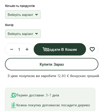
Кількість продуктів
Колір
Додати В Кошик
Купити Зараз
З цією покупкою ви заробите 12,80 €
бонусних грошей
A
l
t
Термін доставки: 3–7 днів
e
r
Кожна покупка допомагає посадити дерево
n