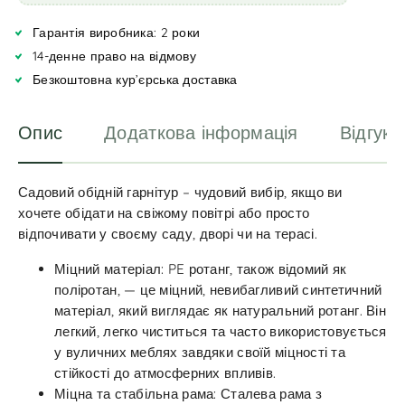
a
Гарантія виробника: 2 роки
t
i
14-денне право на відмову
v
Безкоштовна кур’єрська доставка
e
:
Опис
Додаткова інформація
Відгуки
Садовий обідній гарнітур – чудовий вибір, якщо ви
хочете обідати на свіжому повітрі або просто
відпочивати у своєму саду, дворі чи на терасі.
Міцний матеріал: PE ротанг, також відомий як
поліротан, — це міцний, невибагливий синтетичний
матеріал, який виглядає як натуральний ротанг. Він
легкий, легко чиститься та часто використовується
у вуличних меблях завдяки своїй міцності та
стійкості до атмосферних впливів.
Міцна та стабільна рама: Сталева рама з