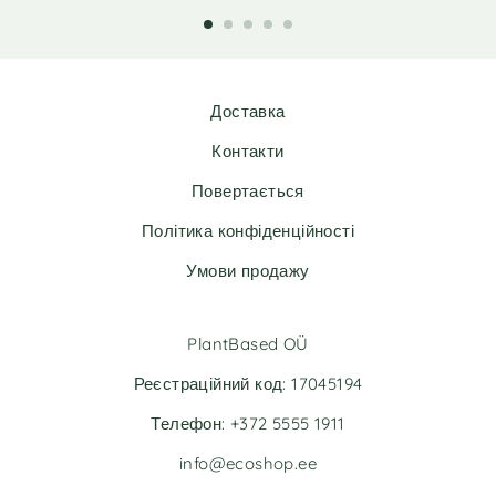
l
l
t
t
e
e
r
r
n
n
Доставка
a
a
t
t
Контакти
i
i
v
v
Повертається
e
e
Політика конфіденційності
:
:
Умови продажу
PlantBased OÜ
Реєстраційний код: 17045194
Телефон: +372 5555 1911
info@ecoshop.ee