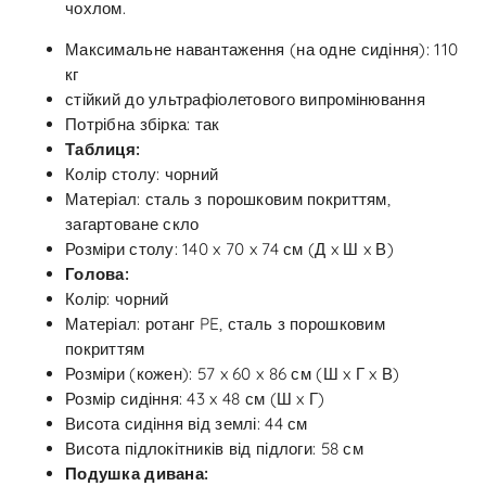
чохлом.
Максимальне навантаження (на одне сидіння): 110
кг
стійкий до ультрафіолетового випромінювання
Потрібна збірка: так
Таблиця:
Колір столу: чорний
Матеріал: сталь з порошковим покриттям,
загартоване скло
Розміри столу: 140 x 70 x 74 см (Д x Ш x В)
Голова:
Колір: чорний
Матеріал: ротанг PE, сталь з порошковим
покриттям
Розміри (кожен): 57 x 60 x 86 см (Ш x Г x В)
Розмір сидіння: 43 x 48 см (Ш x Г)
Висота сидіння від землі: 44 см
Висота підлокітників від підлоги: 58 см
Подушка дивана: