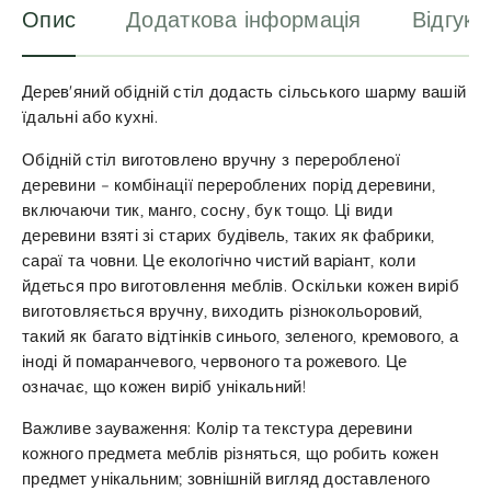
Опис
Додаткова інформація
Відгуки
Дерев'яний обідній стіл додасть сільського шарму вашій
їдальні або кухні.
Обідній стіл виготовлено вручну з переробленої
деревини – комбінації перероблених порід деревини,
включаючи тик, манго, сосну, бук тощо. Ці види
деревини взяті зі старих будівель, таких як фабрики,
сараї та човни. Це екологічно чистий варіант, коли
йдеться про виготовлення меблів. Оскільки кожен виріб
виготовляється вручну, виходить різнокольоровий,
такий як багато відтінків синього, зеленого, кремового, а
іноді й помаранчевого, червоного та рожевого. Це
означає, що кожен виріб унікальний!
Важливе зауваження: Колір та текстура деревини
кожного предмета меблів різняться, що робить кожен
предмет унікальним; зовнішній вигляд доставленого