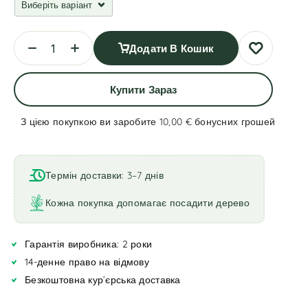
Додати В Кошик
Купити Зараз
З цією покупкою ви заробите 10,00 €
бонусних грошей
A
l
t
Термін доставки: 3–7 днів
e
r
Кожна покупка допомагає посадити дерево
n
a
Гарантія виробника: 2 роки
t
i
14-денне право на відмову
v
Безкоштовна кур’єрська доставка
e
: