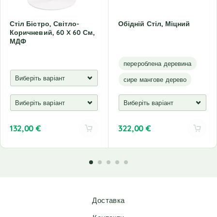
Стіл Бістро, Світло-
Обідній Стіл, Міцний
Коричневий, 60 X 60 См,
МДФ
перероблена деревина
сире мангове дерево
132,00
€
322,00
€
A
A
l
l
t
t
e
e
r
r
n
n
Доставка
a
a
t
t