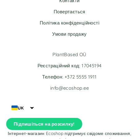
Контакти
i
i
v
v
Повертається
e
e
Політика конфіденційності
:
:
Умови продажу
PlantBased OÜ
Реєстраційний код: 17045194
Телефон: +372 5555 1911
info@ecoshop.ee
UK
Підпишіться на розсилку!
Інтернет-магазин Ecoshop підтримує свідоме споживання,