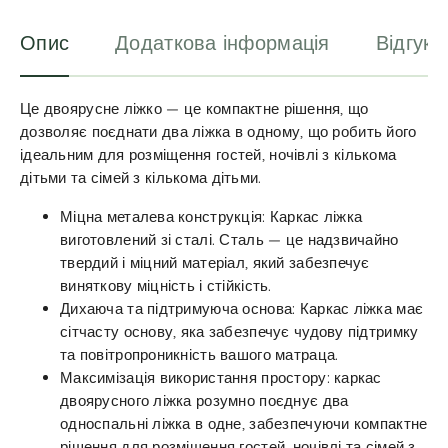
:
Опис
Додаткова інформація
Відгуки
Це двоярусне ліжко — це компактне рішення, що
дозволяє поєднати два ліжка в одному, що робить його
ідеальним для розміщення гостей, ночівлі з кількома
дітьми та сімей з кількома дітьми.
Міцна металева конструкція: Каркас ліжка
виготовлений зі сталі. Сталь — це надзвичайно
твердий і міцний матеріал, який забезпечує
виняткову міцність і стійкість.
Дихаюча та підтримуюча основа: Каркас ліжка має
сітчасту основу, яка забезпечує чудову підтримку
та повітропроникність вашого матраца.
Максимізація використання простору: каркас
двоярусного ліжка розумно поєднує два
односпальні ліжка в одне, забезпечуючи компактне
рішення для розміщення гостей, ночівлі та сімей з