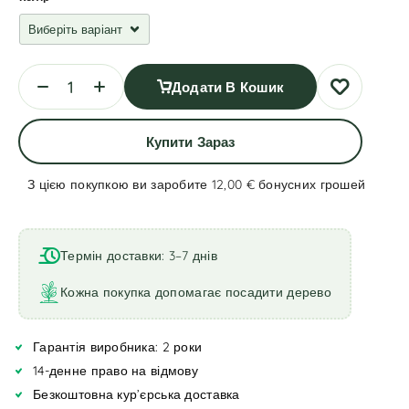
Додати В Кошик
Купити Зараз
З цією покупкою ви заробите 12,00 €
бонусних грошей
A
l
t
Термін доставки: 3–7 днів
e
r
Кожна покупка допомагає посадити дерево
n
a
Гарантія виробника: 2 роки
t
i
14-денне право на відмову
v
Безкоштовна кур’єрська доставка
e