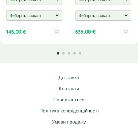
143,00
€
635,00
€
A
A
l
l
t
t
e
e
r
r
n
n
Доставка
a
a
t
t
Контакти
i
i
v
v
Повертається
e
e
Політика конфіденційності
:
:
Умови продажу