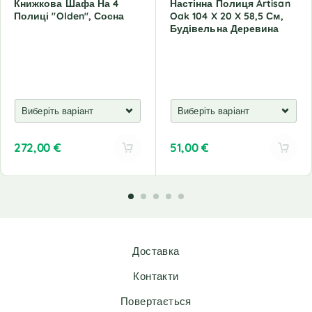
Книжкова Шафа На 4
Настінна Полиця Artisan
Полиці "Olden", Сосна
Oak 104 X 20 X 58,5 См,
Будівельна Деревина
272,00
€
51,00
€
A
A
l
l
t
t
e
e
r
r
n
n
Доставка
a
a
t
t
Контакти
i
i
v
v
Повертається