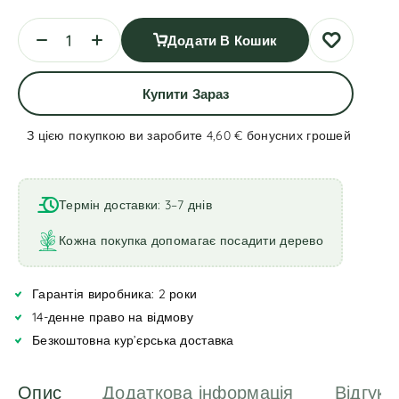
Додати В Кошик
Купити Зараз
З цією покупкою ви заробите 4,60 €
бонусних грошей
A
l
t
Термін доставки: 3–7 днів
e
r
Кожна покупка допомагає посадити дерево
n
a
Гарантія виробника: 2 роки
t
i
14-денне право на відмову
v
Безкоштовна кур’єрська доставка
e
:
Опис
Додаткова інформація
Відгуки