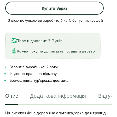
Купити Зараз
З цією покупкою ви заробите 6,75 €
бонусних грошей
A
l
t
Термін доставки: 3–7 днів
e
r
Кожна покупка допомагає посадити дерево
n
a
Гарантія виробника: 2 роки
t
i
14-денне право на відмову
v
Безкоштовна кур’єрська доставка
e
:
Опис
Додаткова інформація
Відгуки
Ця високоякісна дерев'яна альтанка/арка для троянд