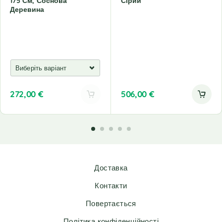
175 См, Соснова
Сірий
Деревина
272,00
€
506,00
€
A
l
t
e
r
n
Доставка
a
t
Контакти
i
v
Повертається
e
Політика конфіденційності