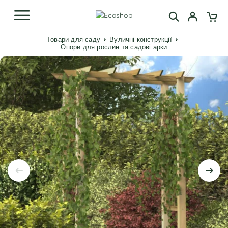
Товари для саду
Вуличні конструкції
Опори для рослин та садові арки