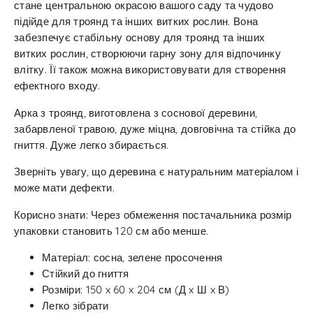
стане центральною окрасою вашого саду та чудово
підійде для троянд та інших витких рослин. Вона
забезпечує стабільну основу для троянд та інших
витких рослин, створюючи гарну зону для відпочинку
влітку. Її також можна використовувати для створення
ефектного входу.
Арка з троянд, виготовлена з соснової деревини,
забарвленої травою, дуже міцна, довговічна та стійка до
гниття. Дуже легко збирається.
Зверніть увагу, що деревина є натуральним матеріалом і
може мати дефекти.
Корисно знати: Через обмеження постачальника розмір
упаковки становить 120 см або менше.
Матеріал: сосна, зелене просочення
Стійкий до гниття
Розміри: 150 x 60 x 204 см (Д x Ш x В)
Легко зібрати