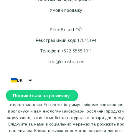
:
Умови продажу
PlantBased OÜ
Реєстраційний код: 17045194
Телефон: +372 5555 1911
info@ecoshop.ee
UK
Підпишіться на розсилку!
Інтернет-магазин Ecoshop підтримує свідоме споживання,
пропонуючи вам екологічні аксесуари, рослинні продукти
харчування, затишні меблі та натуральні товари для дому.
Слідкуйте за нами в соціальних мережах та розкажіть про
нас друзям. Кожна покупка допомагає посадити дерево.