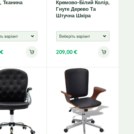
, Тканина
Кремово-Білий Колір,
Гнуте Дерево Та
Штучна Шкіра
0
€
209,00
€
A
l
t
e
r
n
a
t
i
v
e
: