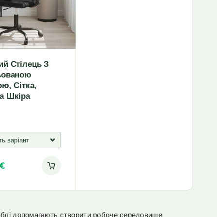
i
v
e
:
ий Стілець З
ьованою
ю, Сітка,
а Шкіра
€
еблі допомагають створити робоче середовище,