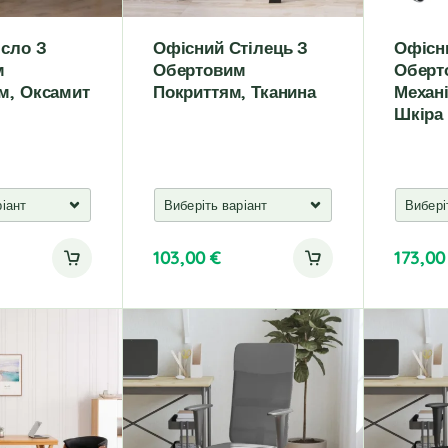
ісло З
Офісний Стілець З
Офісн
м
Обертовим
Оберт
м, Оксамит
Покриттям, Тканина
Механ
Шкіра
103,00
€
173,0
A
A
l
l
t
t
e
e
r
r
n
n
a
a
t
t