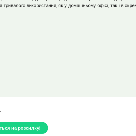
r
r
я тривалого використання, як у домашньому офісі, так і в окр
n
n
a
a
t
t
i
i
v
v
e
e
:
:
ться на розсилку!