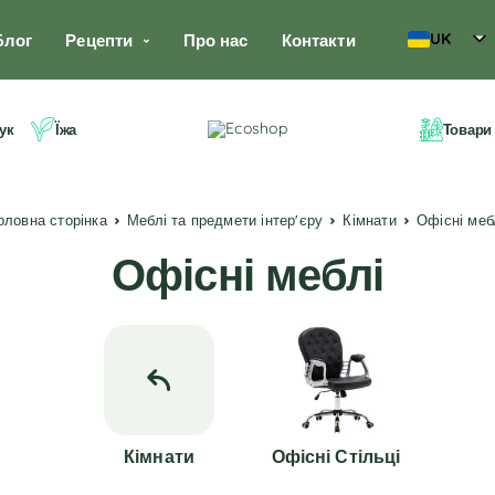
UK
Блог
Рецепти
Про нас
Контакти
ук
Їжа
Товари
Головна сторінка
Меблі та предмети інтер'єру
Кімнати
Офісні меб
Офісні меблі
Кімнати
Офісні Стільці