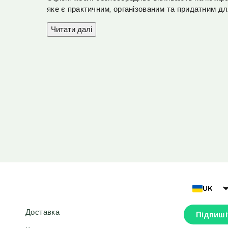
r
яке є практичним, організованим та придатним дл
n
a
Читати далі
t
i
v
e
:
UK
Доставка
Підпиші