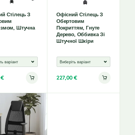
ий Стілець З
Офісний Стілець З
овим
Обертовим
ізмом, Штучна
Покриттям, Гнуте
Дерево, Оббивка Зі
Штучної Шкіри
0
€
227,00
€
A
l
t
e
r
n
a
t