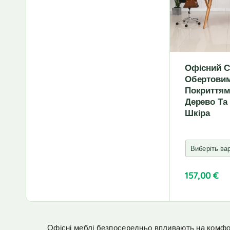
i
v
e
:
Офісний С
Обертови
Покриттям
Дерево Та
Шкіра
157,00
€
A
l
t
e
Офісні меблі безпосередньо впливають на комфо