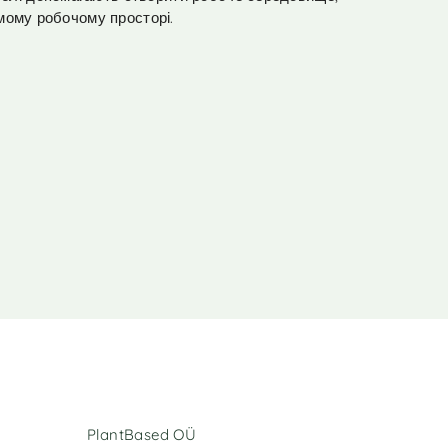
емому робочому просторі.
PlantBased OÜ