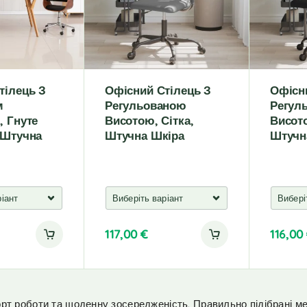
i
i
v
v
e
e
:
:
тілець З
Офісний Стілець З
Офісн
м
Регульованою
Регул
, Гнуте
Висотою, Сітка,
Висото
 Штучна
Штучна Шкіра
Штучн
117,00
€
116,00
A
A
l
l
t
t
e
e
рт роботи та щоденну зосередженість. Правильно підібрані м