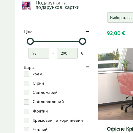
Подарунки та
подарункові картки
Ціна
92,00
€
A
l
-
€
t
Мінімальна ціна
Максимальна ціна
e
r
Варв
n
крем
a
Сірий
t
i
Світло-сірий
v
Світло-зелений
e
:
Жовтий
Кремовий та коричневий
Офісне Кр
Чорний