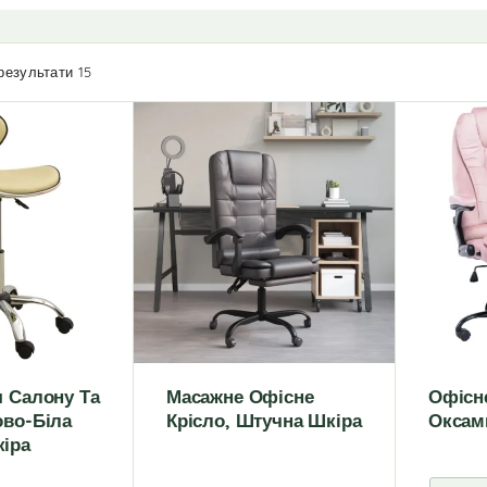
результати 15
я Салону Та
Масажне Офісне
Офісне
ово-Біла
Крісло, Штучна Шкіра
Оксам
іра