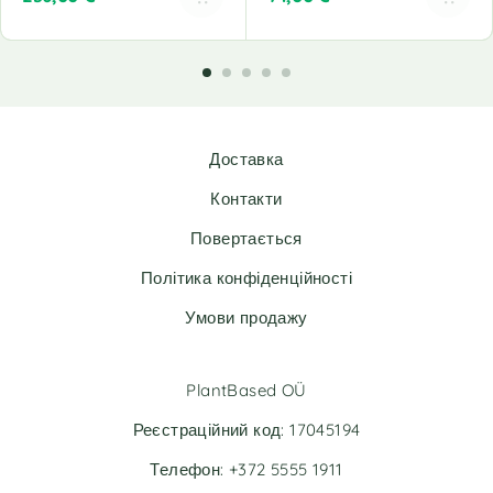
A
A
l
l
t
t
e
e
r
r
n
n
Доставка
a
a
t
t
Контакти
i
i
v
v
Повертається
e
e
Політика конфіденційності
:
:
Умови продажу
PlantBased OÜ
Реєстраційний код: 17045194
Телефон: +372 5555 1911