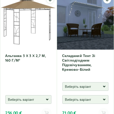
Альтанка 3 X 3 X 2,7 М,
Складаний Тент Зі
160 Г/м²
Світлодіодним
Підсвічуванням,
Кремово-Білий
236,00
€
71,00
€