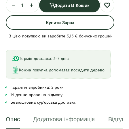
Додати В Кошик
Купити Зараз
З цією покупкою ви заробите 5,15 €
бонусних грошей
A
l
t
Термін доставки: 3–7 днів
e
r
Кожна покупка допомагає посадити дерево
n
a
Гарантія виробника: 2 роки
t
i
14-денне право на відмову
v
Безкоштовна кур’єрська доставка
e
:
Опис
Додаткова інформація
Відгуки