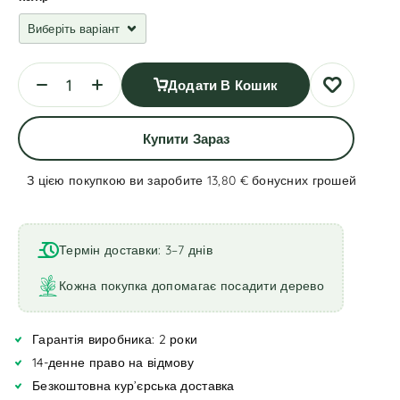
Додати В Кошик
Купити Зараз
З цією покупкою ви заробите 13,80 €
бонусних грошей
A
l
t
Термін доставки: 3–7 днів
e
r
Кожна покупка допомагає посадити дерево
n
a
Гарантія виробника: 2 роки
t
i
14-денне право на відмову
v
Безкоштовна кур’єрська доставка
e