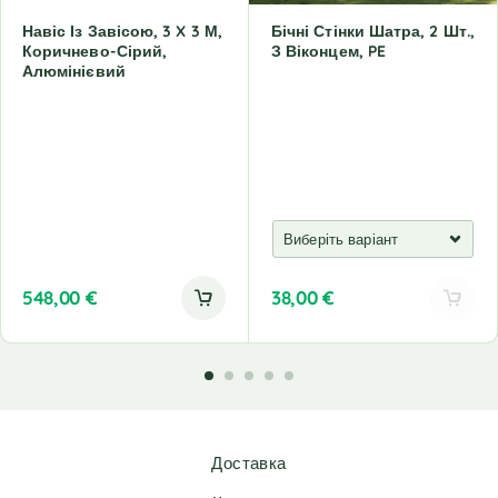
Навіс Із Завісою, 3 X 3 М,
Бічні Стінки Шатра, 2 Шт.,
Коричнево-Сірий,
З Віконцем, PE
Алюмінієвий
548,00
€
38,00
€
A
l
t
e
r
n
Доставка
a
t