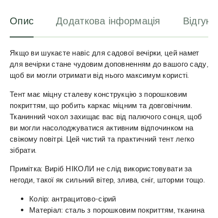
:
Опис
Додаткова інформація
Відгуки
Якщо ви шукаєте навіс для садової вечірки, цей намет
для вечірки стане чудовим доповненням до вашого саду,
щоб ви могли отримати від нього максимум користі.
Тент має міцну сталеву конструкцію з порошковим
покриттям, що робить каркас міцним та довговічним.
Тканинний чохол захищає вас від палючого сонця, щоб
ви могли насолоджуватися активним відпочинком на
свіжому повітрі. Цей чистий та практичний тент легко
зібрати.
Примітка: Виріб НІКОЛИ не слід використовувати за
негоди, такої як сильний вітер, злива, сніг, шторми тощо.
Колір: антрацитово-сірий
Матеріал: сталь з порошковим покриттям, тканина