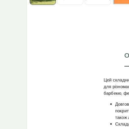
О
Цей складни
для різноман
барбекю, фе
Довгов
покрит
також 
Склада