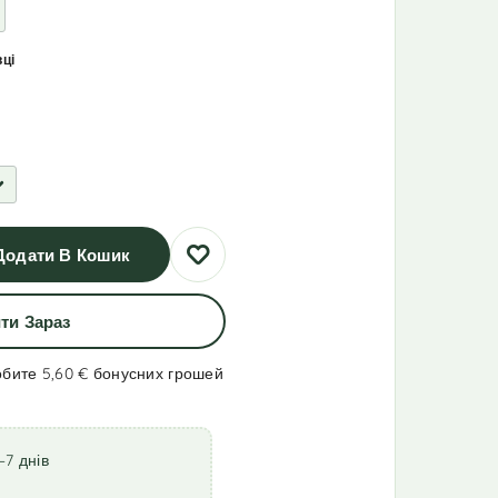
вці
Додати В Кошик
ти Зараз
обите 5,60 €
бонусних грошей
–7 днів