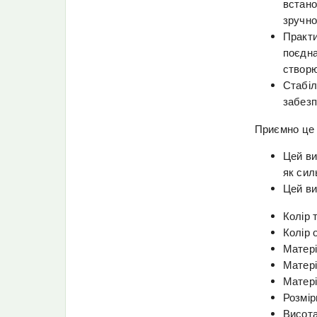
встано
зручно
Практи
поєдна
створю
Стабіл
забезп
Приємно це 
Цей ви
як сил
Цей ви
Колір 
Колір 
Матері
Матері
Матері
Розмір
Висота