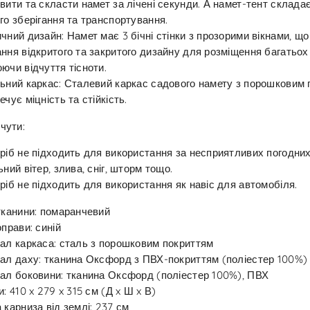
вити та скласти намет за лічені секунди. А намет-тент склада
го зберігання та транспортування.
чний дизайн: Намет має 3 бічні стінки з прозорими вікнами, щ
ння відкритого та закритого дизайну для розміщення багатьох 
ючи відчуття тісноти.
ьний каркас: Сталевий каркас садового намету з порошковим
ечує міцність та стійкість.
чути:
ріб не підходить для використання за несприятливих погодних
ьний вітер, злива, сніг, шторм тощо.
ріб не підходить для використання як навіс для автомобіля.
тканини: помаранчевий
оправи: синій
ал каркаса: сталь з порошковим покриттям
ал даху: тканина Оксфорд з ПВХ-покриттям (поліестер 100%)
ал боковини: тканина Оксфорд (поліестер 100%), ПВХ
и: 410 x 279 x 315 см (Д x Ш x В)
 карниза від землі: 237 см