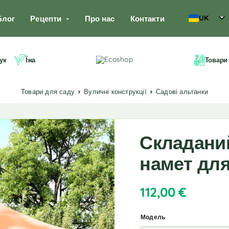
UK
Блог
Рецепти
Про нас
Контакти
ук
Їжа
Товари
Товари для саду
Вуличні конструкції
Садові альтанки
Складани
намет для
112,00
€
Модель