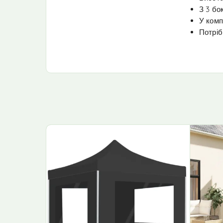
З 3 бо
У комп
Потріб