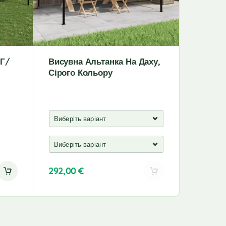
 Г/
Висувна Альтанка На Даху,
Альтан
Сірого Кольору
Просоч
Дереви
292,00
€
490,00
A
l
t
e