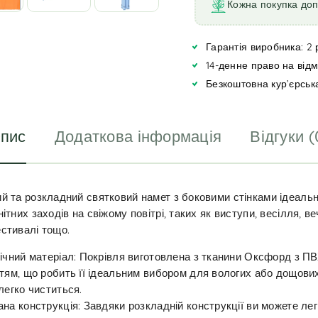
r
Кожна покупка до
n
a
Гарантія виробника: 2 
t
i
14-денне право на від
v
Безкоштовна кур’єрськ
e
:
пис
Додаткова інформація
Відгуки (
й та розкладний святковий намет з боковими стінками ідеальн
ітних заходів на свіжому повітрі, таких як виступи, весілля, веч
стивалі тощо.
ічний матеріал: Покрівля виготовлена з тканини Оксфорд з ПВ
тям, що робить її ідеальним вибором для вологих або дощових
легко чиститься.
на конструкція: Завдяки розкладній конструкції ви можете лег