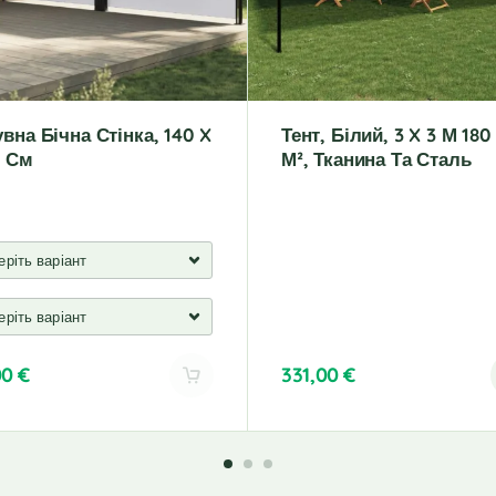
вна Бічна Стінка, 140 X
Тент, Білий, 3 X 3 М 180
0 См
М², Тканина Та Сталь
00
€
331,00
€