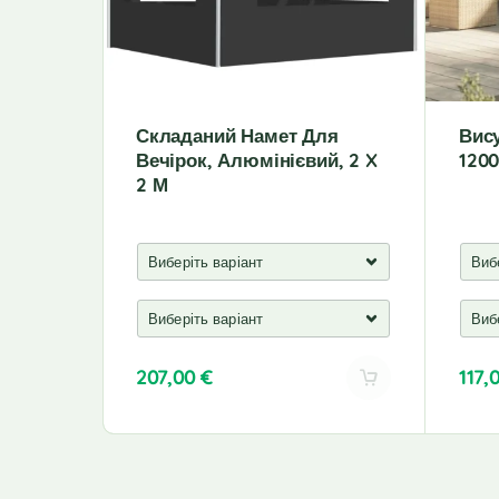
Складаний Намет Для
Вису
Вечірок, Алюмінієвий, 2 X
120
2 М
207,00
€
117,
A
A
l
l
t
t
e
e