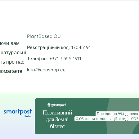
r
n
a
t
i
v
PlantBased OÜ
e
уючи вам
:
Реєстраційний код: 17045194
 натуральні
Телефон: +372 5555 1911
ть про нас
info@ecoshop.ee
помагаєте
Позитивний
Посаджено 994 дерева
для Землі
0,05 тонни компенсації викидів CO2
бізнес