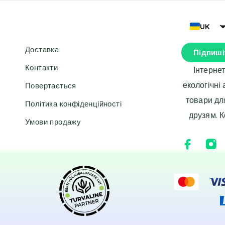
r
r
n
n
a
a
UK
t
t
i
i
Доставка
Підпиші
v
v
e
e
Контакти
Інтерне
:
:
екологічні
Повертається
товари дл
Політика конфіденційності
друзям. 
Умови продажу