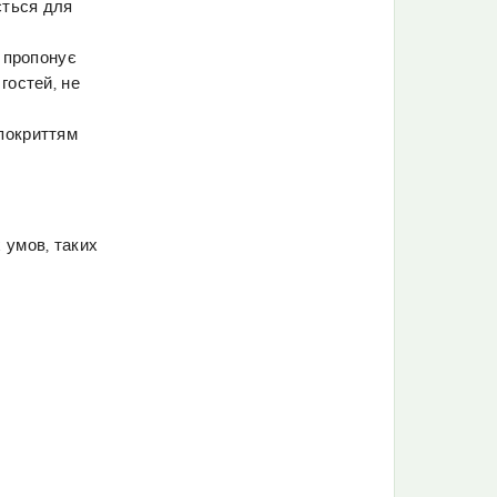
ється для
о пропонує
гостей, не
 покриттям
 умов, таких