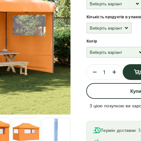
Кількість продуктів в упако
Колір
Купи
З цією покупкою ви зар
A
l
t
Термін доставки: 3
e