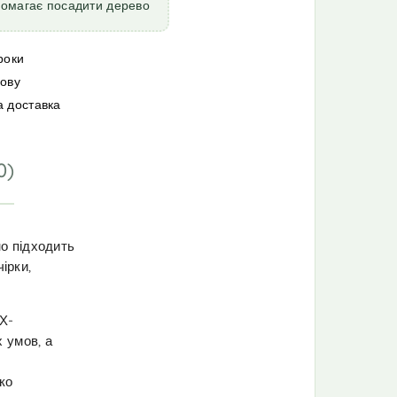
помагає посадити дерево
роки
мову
а доставка
0)
о підходить
ірки,
Х-
 умов, а
ко