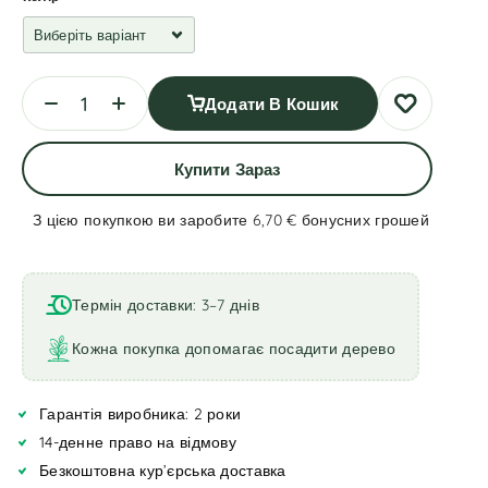
Додати В Кошик
Купити Зараз
З цією покупкою ви заробите 6,70 €
бонусних грошей
A
l
t
Термін доставки: 3–7 днів
e
r
Кожна покупка допомагає посадити дерево
n
a
Гарантія виробника: 2 роки
t
i
14-денне право на відмову
v
Безкоштовна кур’єрська доставка
e