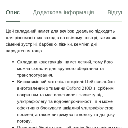
:
Опис
Додаткова інформація
Відгуки
Цей складаний намет для вечірок ідеально підходить
для різноманітних заходів на свіжому повітрі, таких як
сімейні зустрічі, барбекю, пікніки, кемпінг, дні
народження тощо!
Складана конструкція: намет легкий, тому його
можна скласти для зручного зберігання та
транспортування.
Високоякісний матеріал покрівлі: Цей павільйон
виготовлений з тканини Oxford 210D зі срібним
покриттям та має властивості захисту від
ультрафіолету та водонепроникності. Він може
ефективно блокувати шкідливі ультрафіолетові
промені, а також витримувати вологу та дощову
погоду.
Практичні бічні стінки: Цей павільйон з навісом має