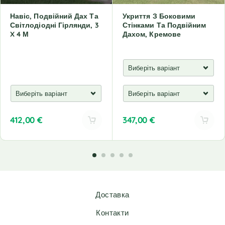
Навіс, Подвійний Дах Та
Укриття З Боковими
Світлодіодні Гірлянди, 3
Стінками Та Подвійним
X 4 М
Дахом, Кремове
412,00
€
347,00
€
A
A
l
l
t
t
e
e
r
r
n
n
Доставка
a
a
t
t
Контакти
i
i