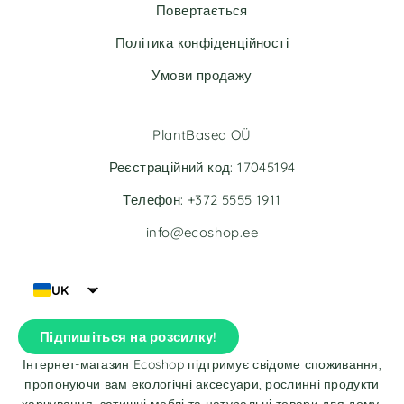
v
v
Повертається
e
e
Політика конфіденційності
:
:
Умови продажу
PlantBased OÜ
Реєстраційний код: 17045194
Телефон: +372 5555 1911
info@ecoshop.ee
UK
Підпишіться на розсилку!
Інтернет-магазин Ecoshop підтримує свідоме споживання,
пропонуючи вам екологічні аксесуари, рослинні продукти
харчування, затишні меблі та натуральні товари для дому.