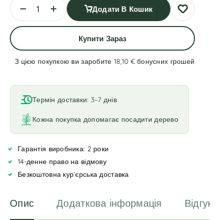
Додати В Кошик
Купити Зараз
З цією покупкою ви заробите 18,10 €
бонусних грошей
A
l
t
Термін доставки: 3–7 днів
e
r
Кожна покупка допомагає посадити дерево
n
a
Гарантія виробника: 2 роки
t
i
14-денне право на відмову
v
Безкоштовна кур’єрська доставка
e
:
Опис
Додаткова інформація
Відгуки