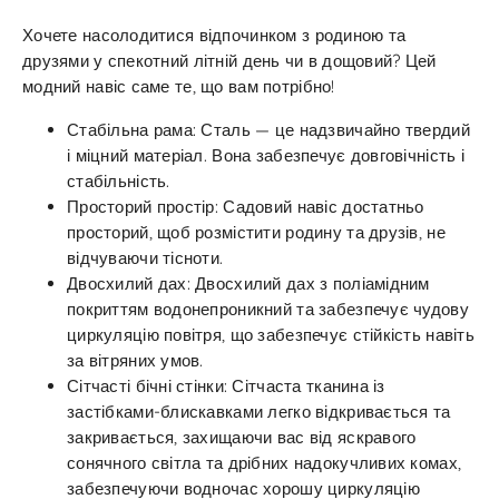
Хочете насолодитися відпочинком з родиною та
друзями у спекотний літній день чи в дощовий? Цей
модний навіс саме те, що вам потрібно!
Стабільна рама: Сталь — це надзвичайно твердий
і міцний матеріал. Вона забезпечує довговічність і
стабільність.
Просторий простір: Садовий навіс достатньо
просторий, щоб розмістити родину та друзів, не
відчуваючи тісноти.
Двосхилий дах: Двосхилий дах з поліамідним
покриттям водонепроникний та забезпечує чудову
циркуляцію повітря, що забезпечує стійкість навіть
за вітряних умов.
Сітчасті бічні стінки: Сітчаста тканина із
застібками-блискавками легко відкривається та
закривається, захищаючи вас від яскравого
сонячного світла та дрібних надокучливих комах,
забезпечуючи водночас хорошу циркуляцію