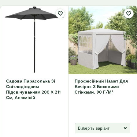
Садова Парасолька Зі
Професійний Намет Для
Світлодіодним
Вечірок З Боковими
Підсвічуванням 200 X 211
Стінками, 90 Г/м²
См, Алюміній