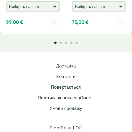
99,00
€
73,00
€
A
A
l
l
t
t
e
e
r
r
n
n
Доставка
a
a
t
t
Контакти
i
i
v
v
Повертається
e
e
Політика конфіденційності
:
:
Умови продажу
PlantBased OÜ