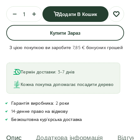
Додати В Кошик
Купити Зараз
З цією покупкою ви заробите 7,85 €
бонусних грошей
A
l
t
Термін доставки: 3–7 днів
e
r
Кожна покупка допомагає посадити дерево
n
a
Гарантія виробника: 2 роки
t
i
14-денне право на відмову
v
Безкоштовна кур’єрська доставка
e
:
Опис
Додаткова інформація
Відгуки