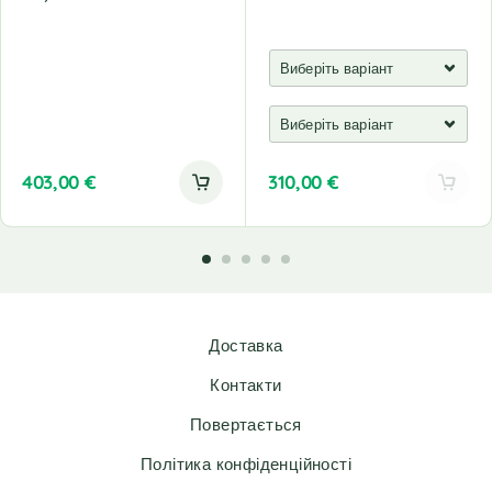
403,00
€
310,00
€
A
l
t
e
r
n
Доставка
a
t
Контакти
i
v
Повертається
e
Політика конфіденційності
: