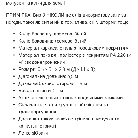
мотузки та кілки для землі.
ПРИМІТКА: Виріб НІКОЛИ не слід використовувати за
негоди, такої як сильний вітер, злива, сніг, шторми тощо.
Колір брезенту: кремово-білий
Колір боковини: кремово-білий
Матеріал каркаса: сталь з порошковим покриттям
Матеріал покрівлі: поліестер з покриттям PA 220 г/
м² (водонепроникний)
Розміри: 3,6 x 3,1 x 2,8 м (Д x Ш x В)
Діагональна довжина: 3,6 м
Довжина бокової сторони: 1,9 м
Висота штанги: 2,1 м
6 сітчастих бічних стінок з подвійними замками
Складається для зручного зберігання та
транспортування
Доставка також включає кріпильні мотузки та
кріпильні стрижні
Легко зібрати