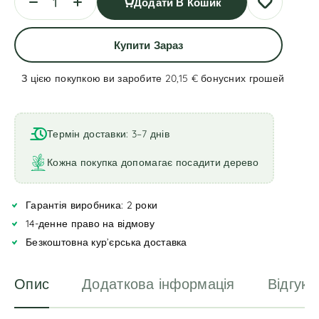
Додати В Кошик
Купити Зараз
З цією покупкою ви заробите 20,15 €
бонусних грошей
A
l
t
Термін доставки: 3–7 днів
e
r
Кожна покупка допомагає посадити дерево
n
a
Гарантія виробника: 2 роки
t
i
14-денне право на відмову
v
Безкоштовна кур’єрська доставка
e
:
Опис
Додаткова інформація
Відгуки