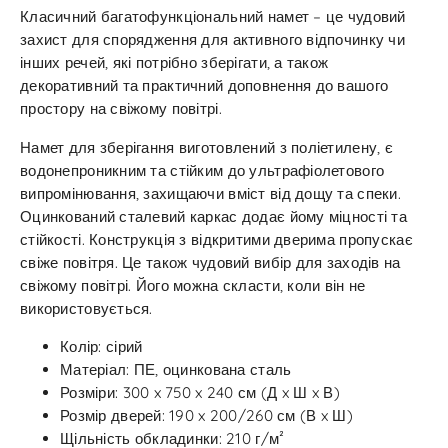
Класичний багатофункціональний намет – це чудовий
захист для спорядження для активного відпочинку чи
інших речей, які потрібно зберігати, а також
декоративний та практичний доповнення до вашого
простору на свіжому повітрі.
Намет для зберігання виготовлений з поліетилену, є
водонепроникним та стійким до ультрафіолетового
випромінювання, захищаючи вміст від дощу та спеки.
Оцинкований сталевий каркас додає йому міцності та
стійкості. Конструкція з відкритими дверима пропускає
свіже повітря. Це також чудовий вибір для заходів на
свіжому повітрі. Його можна скласти, коли він не
використовується.
Колір: сірий
Матеріал: ПЕ, оцинкована сталь
Розміри: 300 x 750 x 240 см (Д x Ш x В)
Розмір дверей: 190 x 200/260 см (В x Ш)
Щільність обкладинки: 210 г/м²