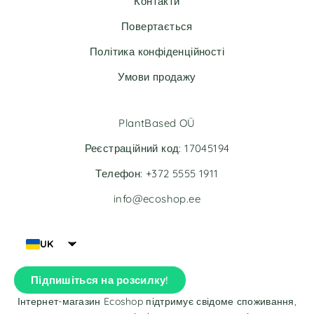
Контакти
i
i
v
v
Повертається
e
e
Політика конфіденційності
:
:
Умови продажу
PlantBased OÜ
Реєстраційний код: 17045194
Телефон: +372 5555 1911
info@ecoshop.ee
UK
Підпишіться на розсилку!
Інтернет-магазин Ecoshop підтримує свідоме споживання,