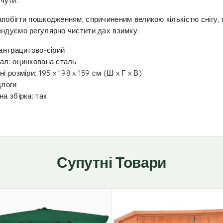
чути:
побігти пошкодженням, спричиненим великою кількістю снігу, 
ндуємо регулярно чистити дах взимку.
 антрацитово-сірий
ал: оцинкована сталь
ні розміри: 195 x 198 x 159 см (Ш x Г x В)
длоги
на збірка: так
Супутні Товари