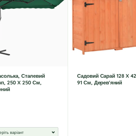
асолька, Сталевий
Садовий Сарай 128 X 42
п, 250 X 250 См,
91 См, Дерев'яний
ений