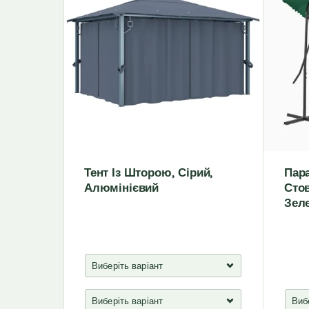
Тент Із Шторою, Сірий,
Пар
Алюмінієвий
Стов
Зел