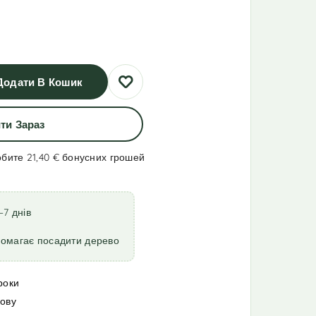
Додати В Кошик
ти Зараз
обите 21,40 €
бонусних грошей
–7 днів
помагає посадити дерево
роки
мову