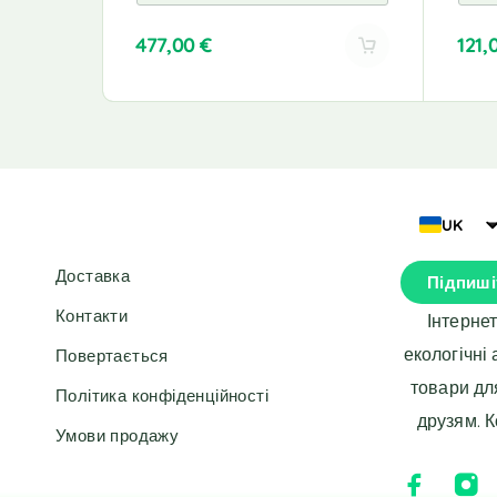
477,00
€
121,
A
A
l
l
t
t
e
e
r
r
n
n
a
a
UK
t
t
i
i
Доставка
Підпиші
v
v
e
e
Контакти
Інтерне
:
:
екологічні
Повертається
товари дл
Політика конфіденційності
друзям. 
Умови продажу