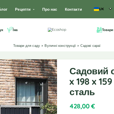
UK
Блог
Рецепти
Про нас
Контакти
ук
Їжа
Товари
Товари для саду
Вуличні конструкції
Садові сараї
Садовий с
x 198 x 15
сталь
428,00
€