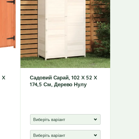
 X
Садовий Сарай, 102 X 52 X
Тканин
174,5 См, Дерево Нулу
Трапеці
Сонця,
Білий