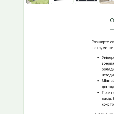
О
Розширте сво
інструменти
Універ
зберіг
обладн
негоди
Міцний
догляд
Практи
вихід.
констр