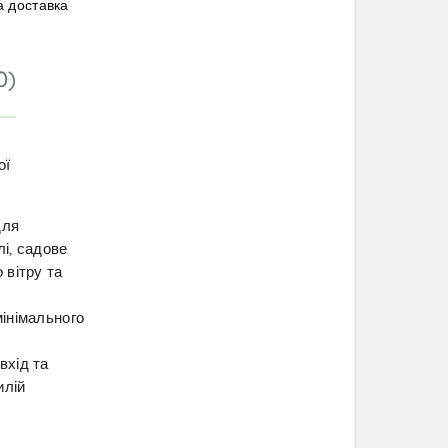
а доставка
0)
ої
для
лі, садове
 вітру та
мінімального
вхід та
илій