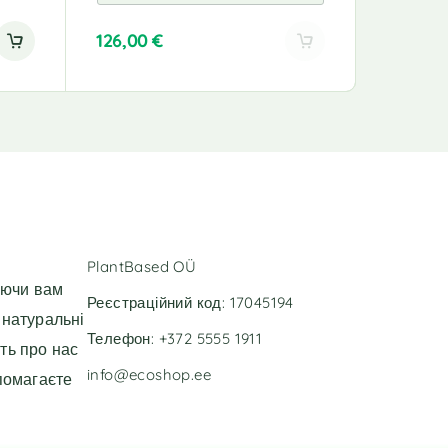
126,00
€
43,00
€
A
A
l
l
t
t
e
e
r
r
n
n
a
a
t
t
i
i
v
v
PlantBased OÜ
e
e
уючи вам
:
:
Реєстраційний код: 17045194
 натуральні
Телефон: +372 5555 1911
ть про нас
info@ecoshop.ee
помагаєте