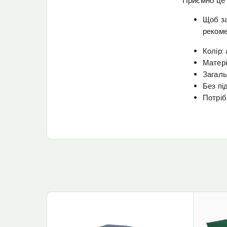
Приємно це 
Щоб за
рекоме
Колір:
Матері
Загаль
Без пі
Потріб