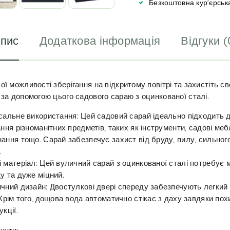
Безкоштовна кур’єрськ
e
:
пис
Додаткова інформація
Відгуки (
ї можливості зберігання на відкритому повітрі та захистіть св
 за допомогою цього садового сараю з оцинкованої сталі.
сальне використання: Цей садовий сарай ідеально підходить 
ання різноманітних предметів, таких як інструменти, садові меб
ання тощо. Сарай забезпечує захист від бруду, пилу, сильного
.
 матеріал: Цей вуличний сарай з оцинкованої сталі потребує 
у та дуже міцний.
чний дизайн: Двостулкові двері спереду забезпечують легкий 
 Крім того, дощова вода автоматично стікає з даху завдяки пох
укції.