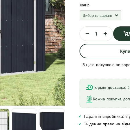
Колір
Купи
З цією покупкою ви зар
A
l
t
Термін доставки: 3
e
r
Кожна покупка до
n
a
Гарантія виробника: 2 
t
i
14-денне право на від
v