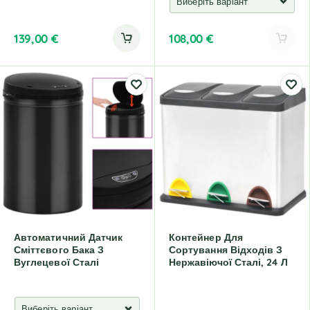
139,00
€
108,00
€
A
l
t
e
r
n
a
t
i
v
e
:
Автоматичний Датчик
Контейнер Для
Сміттєвого Бака З
Сортування Відходів З
Вуглецевої Сталі
Нержавіючої Сталі, 24 Л