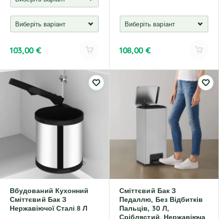
103,00
€
108,00
€
A
A
l
l
t
t
e
e
r
r
n
n
a
a
t
t
i
i
v
v
e
e
:
:
Вбудований Кухонний
Сміттєвий Бак З
Сміттєвий Бак З
Педаллю, Без Відбитків
Нержавіючої Сталі 8 Л
Пальців, 30 Л,
Сріблястий, Нержавіюча