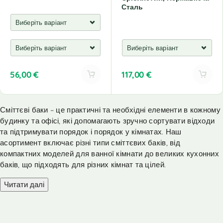
Сталь
56,00
€
117,00
€
A
A
l
l
Сміттєві баки – це практичні та необхідні елементи в кожному
t
t
будинку та офісі, які допомагають зручно сортувати відходи
e
e
r
r
та підтримувати порядок і порядок у кімнатах. Наш
n
n
асортимент включає різні типи сміттєвих баків, від
a
a
компактних моделей для ванної кімнати до великих кухонних
t
t
баків, що підходять для різних кімнат та цілей.
i
i
v
v
Читати далі
e
e
:
: