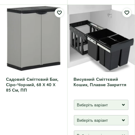
A
A
l
l
t
t
e
e
r
r
n
n
a
a
t
t
i
i
v
v
e
e
:
:
Садовий Сміттєвий Бак,
Висувний Сміттєвий
Сіро-Чорний, 68 X 40 X
Кошик, Плавне Закриття
85 См, ПП