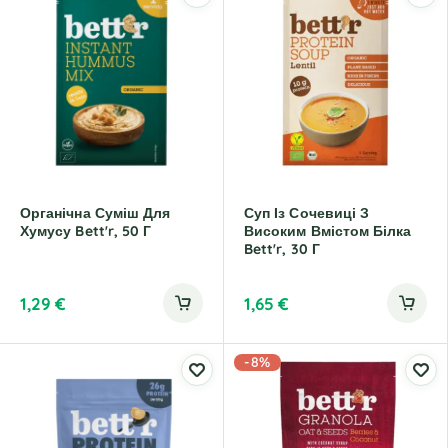
Органічна Суміш Для
Суп Із Сочевиці З
Хумусу Bett'r, 50 Г
Високим Вмістом Білка
Bett'r, 30 Г
1,29
€
1,65
€
-8%