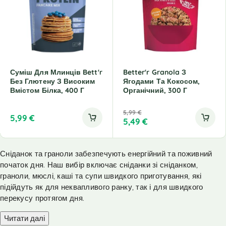
Суміш Для Млинців Bett'r
Better'r Granola З
Без Глютену З Високим
Ягодами Та Кокосом,
Вмістом Білка, 400 Г
Органічний, 300 Г
5,99
€
5,99
€
5,49
€
Сніданок та граноли забезпечують енергійний та поживний
початок дня. Наш вибір включає сніданки зі сніданком,
граноли, мюслі, каші та супи швидкого приготування, які
підійдуть як для неквапливого ранку, так і для швидкого
перекусу протягом дня.
Читати далі