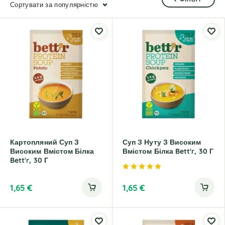
Сортувати за популярністю
Картопляний Суп З
Суп З Нуту З Високим
Високим Вмістом Білка
Вмістом Білка Bett'r, 30 Г
Bett'r, 30 Г
Рейтинг
5.00
з 5
1,65
€
1,65
€