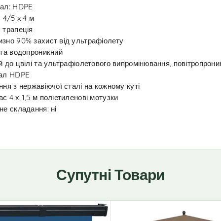
іал: HDPE
 4/5 x 4 м
 трапеція
зно 90% захист від ультрафіолету
 та водопроникний
й до цвілі та ультрафіолетового випромінювання, повітропрони
іал HDPE
ння з нержавіючої сталі на кожному куті
є 4 х 1,5 м поліетиленові мотузки
не складання: ні
Супутні Товари