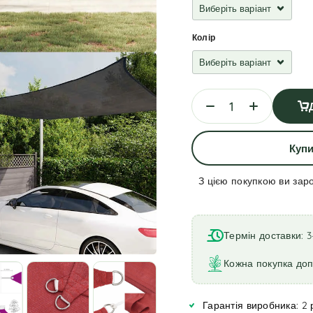
Колір
Купи
З цією покупкою ви зар
A
l
t
Термін доставки: 3
e
r
Кожна покупка до
n
a
Гарантія виробника: 2 
t