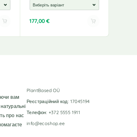
177,00
€
60,00
€
A
A
l
l
t
t
e
e
r
r
n
n
a
a
t
t
i
i
v
v
PlantBased OÜ
e
e
уючи вам
:
:
Реєстраційний код: 17045194
 натуральні
Телефон: +372 5555 1911
ть про нас
info@ecoshop.ee
помагаєте