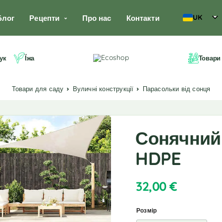
UK
Блог
Рецепти
Про нас
Контакти
ук
Їжа
Товари
Товари для саду
Вуличні конструкції
Парасольки від сонця
Сонячний 
HDPE
32,00
€
Розмір