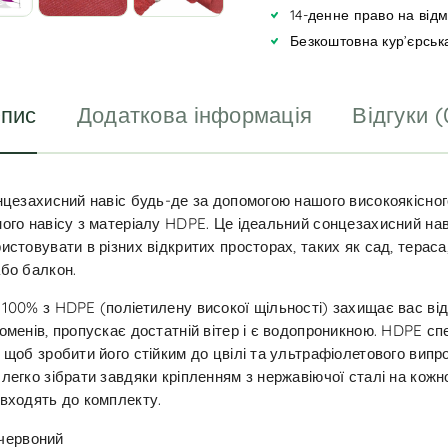
i
14-денне право на від
v
Безкоштовна кур’єрськ
e
:
пис
Додаткова інформація
Відгуки (
нцезахисний навіс будь-де за допомогою нашого високоякісног
ого навісу з матеріалу HDPE. Це ідеальний сонцезахисний нав
истовувати в різних відкритих просторах, таких як сад, тераса
бо балкон.
100% з HDPE (поліетилену високої щільності) захищає вас ві
оменів, пропускає достатній вітер і є водопроникною. HDPE сп
 щоб зробити його стійким до цвілі та ультрафіолетового випр
легко зібрати завдяки кріпленням з нержавіючої сталі на кожно
входять до комплекту.
 червоний