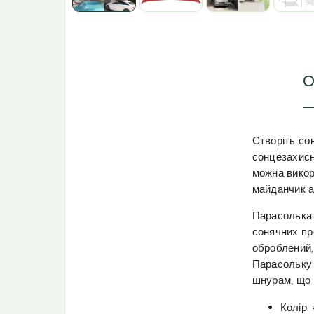
О
Створіть со
сонцезахисн
можна викор
майданчик а
Парасолька 
сонячних пр
оброблений,
Парасольку 
шнурам, що 
Колір: