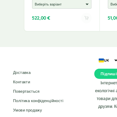
522,00
€
51,
A
A
l
l
t
t
e
e
r
r
n
n
a
a
UK
t
t
i
i
Доставка
Підпиші
v
v
e
e
Контакти
Інтерне
:
:
екологічні
Повертається
товари дл
Політика конфіденційності
друзям. 
Умови продажу