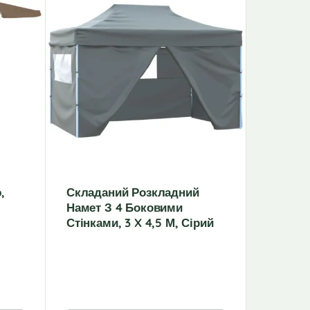
,
Складаний Розкладний
Садова
Намет З 4 Боковими
Алюмін
Стінками, 3 X 4,5 М, Сірий
1,5 М