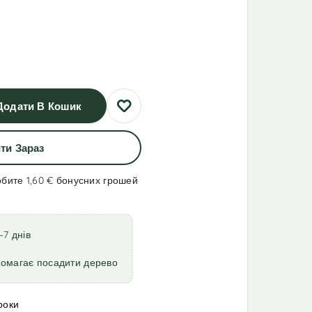
Додати В Кошик
ти Зараз
обите 1,60 €
бонусних грошей
–7 днів
помагає посадити дерево
роки