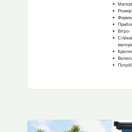
Матер
Розмір:
Форма:
Прибли
Вітро-
Стійки
матер
Кріпле
Включа
Потріб