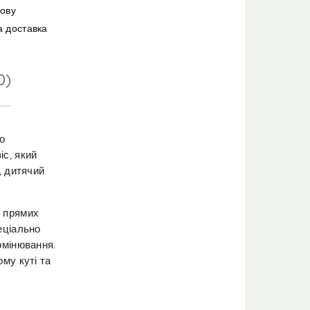
мову
а доставка
0)
о
іс, який
, дитячий
д прямих
еціально
омінювання.
му куті та