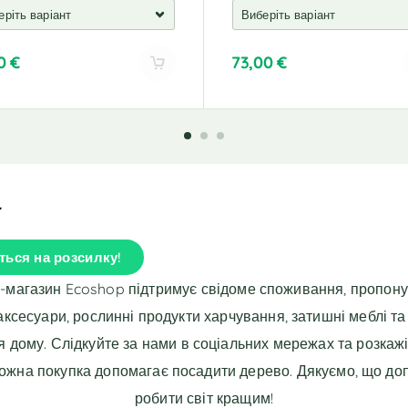
00
€
73,00
€
A
l
t
e
r
n
a
t
i
ться на розсилку!
v
e
т-магазин Ecoshop підтримує свідоме споживання, пропон
:
 аксесуари, рослинні продукти харчування, затишні меблі та
я дому. Слідкуйте за нами в соціальних мережах та розкажі
Кожна покупка допомагає посадити дерево. Дякуємо, що до
робити світ кращим!