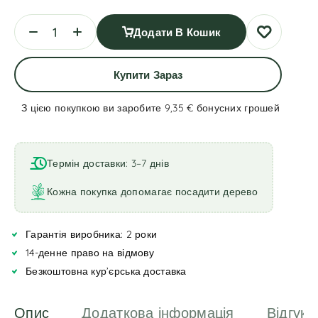
Додати В Кошик
Купити Зараз
З цією покупкою ви заробите 9,35 €
бонусних грошей
A
l
t
Термін доставки: 3–7 днів
e
r
Кожна покупка допомагає посадити дерево
n
a
Гарантія виробника: 2 роки
t
i
14-денне право на відмову
v
Безкоштовна кур’єрська доставка
e
:
Опис
Додаткова інформація
Відгуки