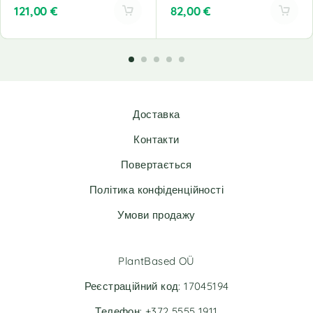
121,00
€
82,00
€
A
A
l
l
t
t
e
e
r
r
n
n
Доставка
a
a
t
t
Контакти
i
i
v
v
Повертається
e
e
Політика конфіденційності
:
:
Умови продажу
PlantBased OÜ
Реєстраційний код: 17045194
Телефон: +372 5555 1911