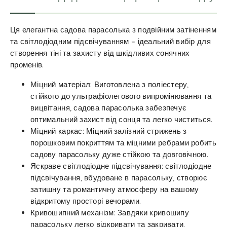
Ця елегантна садова парасолька з подвійним затіненням
та світлодіодним підсвічуванням – ідеальний вибір для
створення тіні та захисту від шкідливих сонячних
променів.
Міцний матеріал: Виготовлена з поліестеру,
стійкого до ультрафіолетового випромінювання та
вицвітання, садова парасолька забезпечує
оптимальний захист від сонця та легко чиститься.
Міцний каркас: Міцний залізний стрижень з
порошковим покриттям та міцними ребрами робить
садову парасольку дуже стійкою та довговічною.
Яскраве світлодіодне підсвічування: світлодіодне
підсвічування, вбудоване в парасольку, створює
затишну та романтичну атмосферу на вашому
відкритому просторі вечорами.
Кривошипний механізм: Завдяки кривошипу
парасольку легко відкривати та закривати.