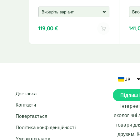
119,00
€
141,
A
A
l
l
t
t
e
e
r
r
n
n
a
a
UK
t
t
i
i
Доставка
Підпиші
v
v
e
e
Контакти
Інтерне
:
:
екологічні
Повертається
товари дл
Політика конфіденційності
друзям. 
Умови продажу