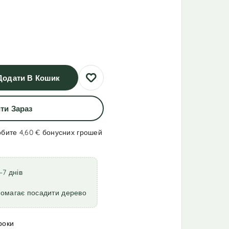
Додати В Кошик
ти Зараз
обите 4,60 €
бонусних грошей
–7 днів
помагає посадити дерево
роки