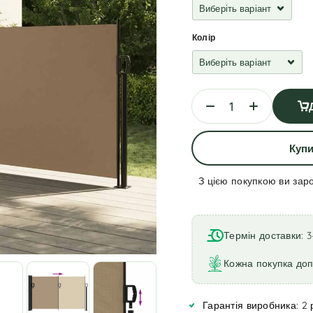
Колір
Купи
З цією покупкою ви зар
A
l
t
Термін доставки: 3
e
r
Кожна покупка до
n
a
Гарантія виробника: 2 
t