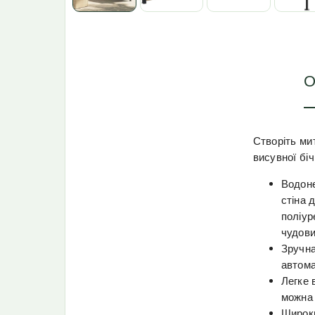
О
Створіть мит
висувної біч
Водоне
стіна 
поліур
чудови
Зручна
автома
Легке 
можна 
Широки