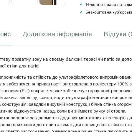
i
14-денне право на від
v
Безкоштовна кур’єрськ
e
:
пис
Додаткова інформація
Відгуки (
тєву приватну зону на своєму балконі, терасі чи патіо за допо
ної стіни для патіо!
проникність та стійкість до ультрафіолетового випромінюванн
для забезпечення приватності виготовлена з поліестеру 100% з
етановим (PU) покриттям, яке забезпечує гарну повітропроникн
й захист від вітру, сонця, води та ультрафіолетового випромі
 конструкція: завдяки висувній конструкції бічна стінка огорож
тично відкочується назад, коли ви знімаєте ручку зі стовпа.
встановлення: за допомогою доданих монтажних аксесуарів дві
легко прикріпити до стіни та землі для підвищення стійкості та
й спектр застосування: Універсальна бічна стінка підходить д