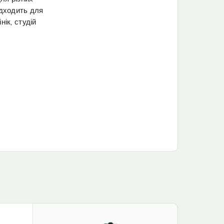
ідходить для
нік, студій