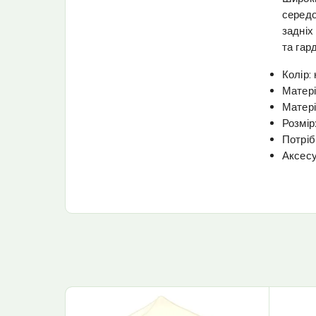
середо
задніх 
та гар
Колір:
Матері
Матері
Розмір
Потріб
Аксесу