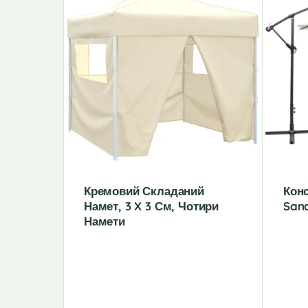
Кремовий Складаний
Кон
Намет, 3 X 3 См, Чотири
San
Намети