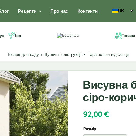
UK
Блог
Рецепти
Про нас
Контакти
ук
Їжа
Товари
Товари для саду
Вуличні конструкції
Парасольки від сонця
Висувна б
сіро-кори
92,00
€
Розмір