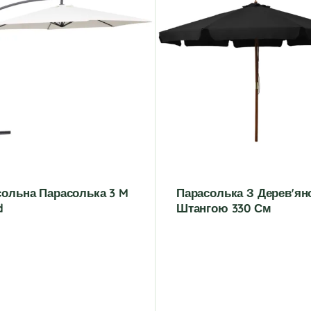
сольна Парасолька 3 M
Парасолька З Дерев'я
d
Штангою 330 См