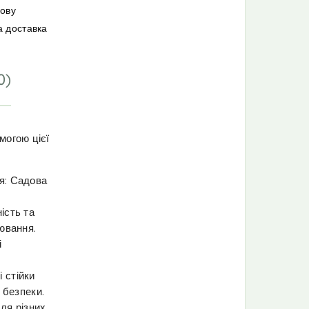
мову
а доставка
0)
могою цієї
я: Садова
ість та
нювання.
і
 стійки
 безпеки.
ля різних