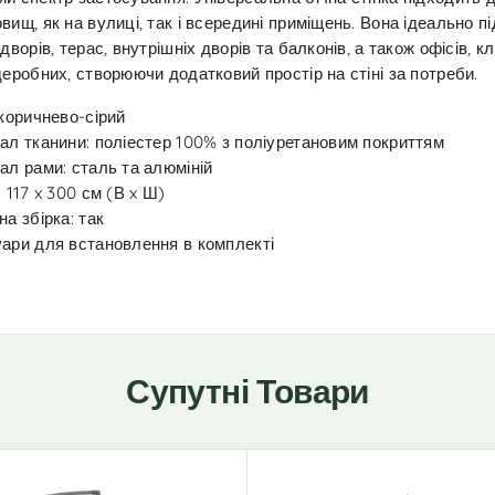
вищ, як на вулиці, так і всередині приміщень. Вона ідеально п
дворів, терас, внутрішніх дворів та балконів, а також офісів, клі
деробних, створюючи додатковий простір на стіні за потреби.
 коричнево-сірий
ал тканини: поліестер 100% з поліуретановим покриттям
ал рами: сталь та алюміній
: 117 x 300 см (В x Ш)
на збірка: так
ари для встановлення в комплекті
Супутні Товари