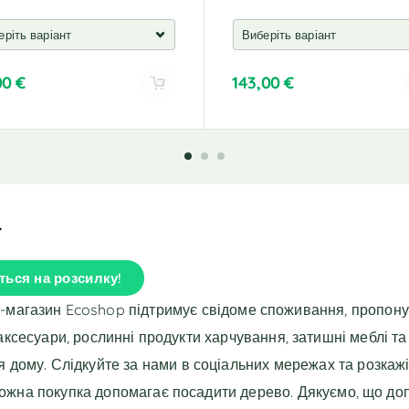
00
€
143,00
€
A
l
t
e
r
n
a
t
i
ться на розсилку!
v
e
т-магазин Ecoshop підтримує свідоме споживання, пропон
:
 аксесуари, рослинні продукти харчування, затишні меблі та
я дому. Слідкуйте за нами в соціальних мережах та розкажі
Кожна покупка допомагає посадити дерево. Дякуємо, що до