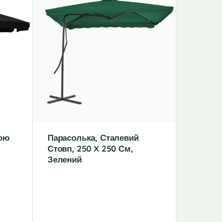
ною
Парасолька, Сталевий
Садова
Стовп, 250 X 250 См,
Світло
Зелений
Алюмін