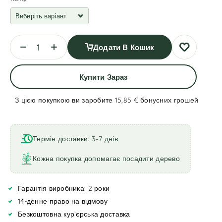
Додати В Кошик
Купити Зараз
З цією покупкою ви заробите 15,85 €
бонусних грошей
A
l
t
Термін доставки: 3–7 днів
e
r
Кожна покупка допомагає посадити дерево
n
a
Гарантія виробника: 2 роки
t
i
14-денне право на відмову
v
Безкоштовна кур’єрська доставка
e