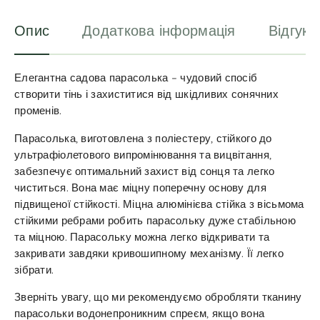
:
Опис
Додаткова інформація
Відгуки
Елегантна садова парасолька – чудовий спосіб
створити тінь і захиститися від шкідливих сонячних
променів.
Парасолька, виготовлена з поліестеру, стійкого до
ультрафіолетового випромінювання та вицвітання,
забезпечує оптимальний захист від сонця та легко
чиститься. Вона має міцну поперечну основу для
підвищеної стійкості. Міцна алюмінієва стійка з вісьмома
стійкими ребрами робить парасольку дуже стабільною
та міцною. Парасольку можна легко відкривати та
закривати завдяки кривошипному механізму. Її легко
зібрати.
Зверніть увагу, що ми рекомендуємо обробляти тканину
парасольки водонепроникним спреєм, якщо вона