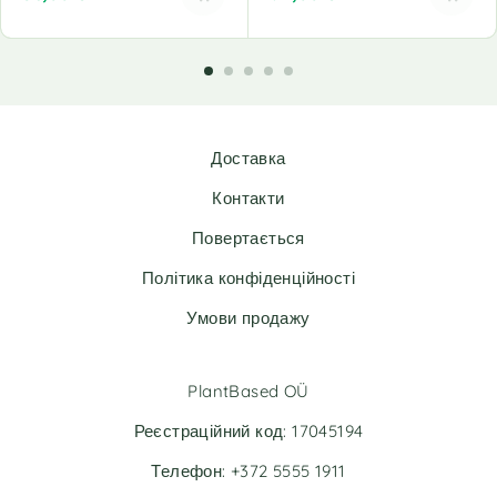
A
A
l
l
t
t
e
e
r
r
n
n
Доставка
a
a
t
t
Контакти
i
i
v
v
Повертається
e
e
Політика конфіденційності
:
:
Умови продажу
PlantBased OÜ
Реєстраційний код: 17045194
Телефон: +372 5555 1911