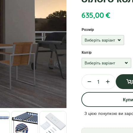
635,00
€
Розмір
Колір
Купи
З цією покупкою ви зар
A
l