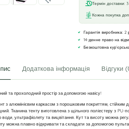
t
Термін доставки: 3
e
r
Кожна покупка до
n
a
Гарантія виробника: 2 
t
i
14-денне право на від
v
Безкоштовна кур’єрськ
e
:
пис
Додаткова інформація
Відгуки (
рний та прохолодний простір за допомогою навісу!
нт з алюмінієвим каркасом з порошковим покриттям, стійким до
іцний. Тканина тенту виготовлена з щільного поліестеру з PU-п
до води, ультрафіолету та вицвітання. Кут та висоту можна рег
нту можна плавно відкривати та складати за допомогою пульт