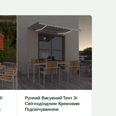
Зі
Ручний Висувний Тент Зі
Ручний
Світлодіодним Кремовим
Рулонн
к
Підсвічуванням
2,5 М,