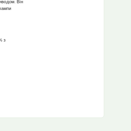
иводом. Він
 лампи
% з