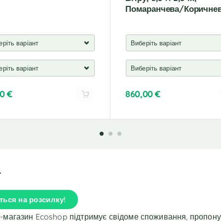
Помаранчева/коричне
00
€
860,00
€
A
l
t
e
r
n
a
t
i
ться на розсилку!
v
e
т-магазин Ecoshop підтримує свідоме споживання, пропон