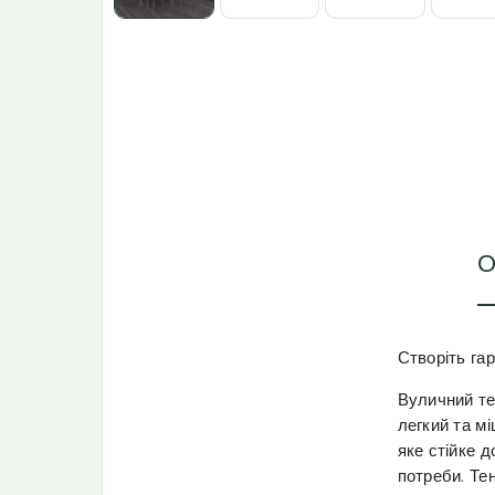
О
Створіть га
Вуличний те
легкий та м
яке стійке 
потреби. Те