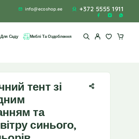
+372 5555 1911
info@ecoshop.ee
 Для Саду
Меблі Та Оздоблення
ний тент зі
одним
анням та
вітру синього,
льорів