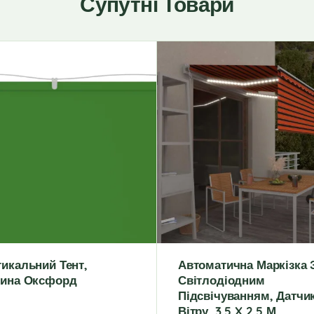
Супутні Товари
икальний Тент,
Автоматична Маркізка 
нина Оксфорд
Світлодіодним
Підсвічуванням, Датчи
Вітру, 3,5 X 2,5 М,