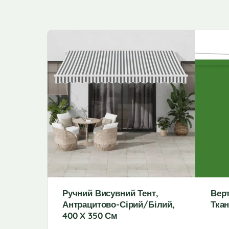
Ручний Висувний Тент,
Верт
Антрацитово-Сірий/білий,
Тка
400 X 350 См