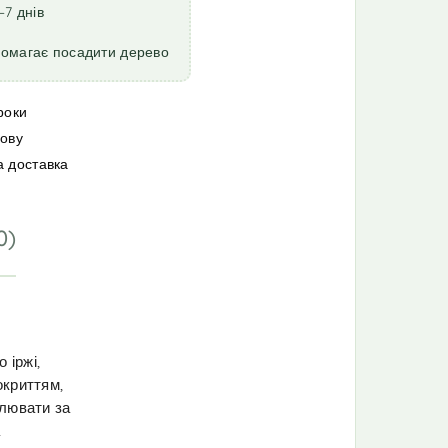
–7 днів
помагає посадити дерево
роки
мову
а доставка
0)
 іржі,
окриттям,
улювати за
а