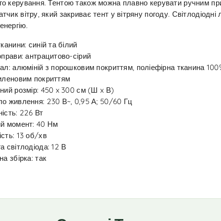
го керування. Тентою також можна плавно керувати ручним пр
тчик вітру, який закриває тент у вітряну погоду. Світлодіодні
енергію.
тканини: синій та білий
оправи: антрацитово-сірий
ал: алюміній з порошковим покриттям, поліефірна тканина 100
иленовим покриттям
ний розмір: 450 x 300 см (Ш x В)
о живлення: 230 В~, 0,95 А; 50/60 Гц
ість: 226 Вт
й момент: 40 Нм
сть: 13 об/хв
а світлодіода: 12 В
на збірка: так