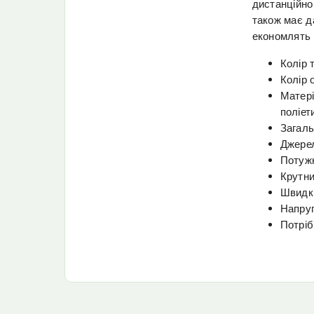
дистанційно
також має да
економлять 
Колір 
Колір 
Матері
поліет
Загаль
Джерел
Потужн
Крутни
Швидкі
Напруг
Потріб