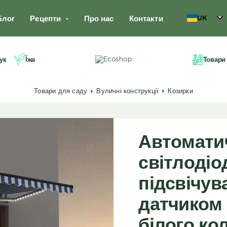
UK
Блог
Рецепти
Про нас
Контакти
ук
Їжа
Товари
Товари для саду
Вуличні конструкції
Козирки
Автоматич
світлоді
підсвічув
датчиком 
білого ко