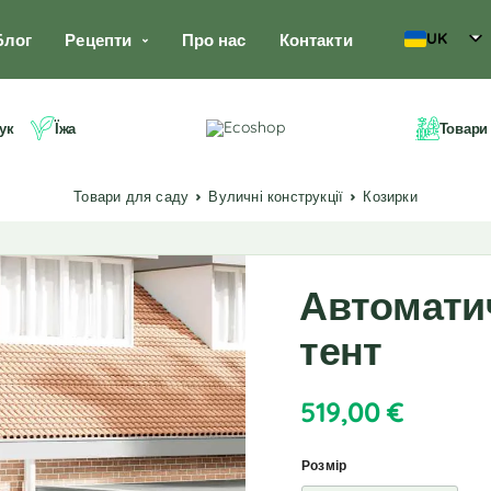
UK
Блог
Рецепти
Про нас
Контакти
ук
Їжа
Товари
Товари для саду
Вуличні конструкції
Козирки
Автомати
тент
519,00
€
Розмір