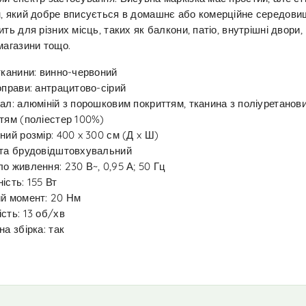
, який добре вписується в домашнє або комерційне середови
ить для різних місць, таких як балкони, патіо, внутрішні двори,
магазини тощо.
тканини: винно-червоний
оправи: антрацитово-сірий
ал: алюміній з порошковим покриттям, тканина з поліуретанов
тям (поліестер 100%)
ний розмір: 400 x 300 см (Д x Ш)
та брудовідштовхувальний
о живлення: 230 В~, 0,95 А; 50 Гц
ість: 155 Вт
й момент: 20 Нм
сть: 13 об/хв
на збірка: так