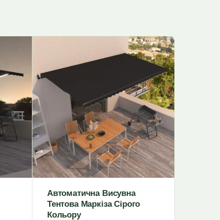
Автоматична Висувна
Дверний
Тентова Маркіза Сірого
Прозор
Кольору