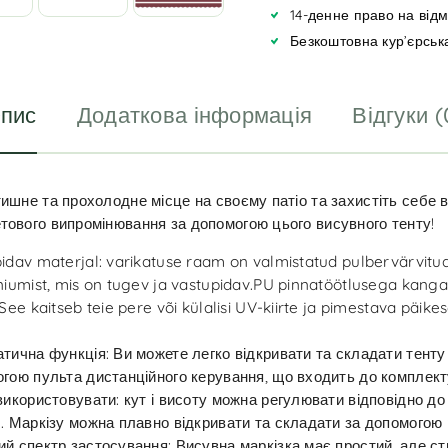
i
14-денне право на від
v
Безкоштовна кур’єрськ
e
:
пис
Додаткова інформація
Відгуки (
тишне та прохолодне місце на своєму патіо та захистіть себе в
тового випромінювання за допомогою цього висувного тенту!
idav materjal: varikatuse raam on valmistatud pulbervärvitu
niumist, mis on tugev ja vastupidav.PU pinnatöötlusega kang
.See kaitseb teie pere või külalisi UV-kiirte ja pimestava päik
тична функція: Ви можете легко відкривати та складати тенту
гою пульта дистанційного керування, що входить до комплект
використовувати: кут і висоту можна регулювати відповідно д
. Маркізу можна плавно відкривати та складати за допомогою 
й спектр застосування: Висувна маркізка має простий, але с