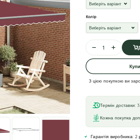
Колір
Купи
З цією покупкою ви зар
A
l
t
Термін доставки: 3
e
r
Кожна покупка до
n
a
Гарантія виробника: 2 
t