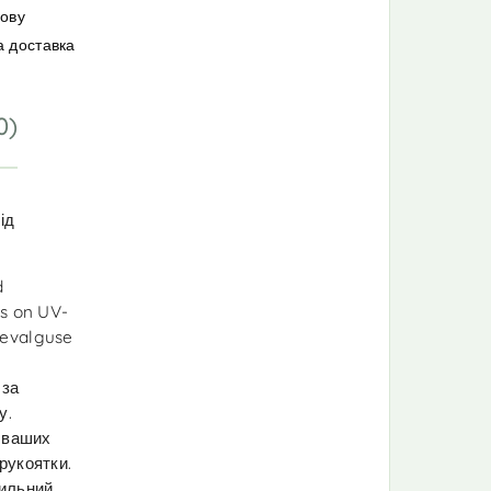
мову
а доставка
0)
ід
d
as on UV-
esevalguse
 за
у.
о ваших
рукоятки.
тильний