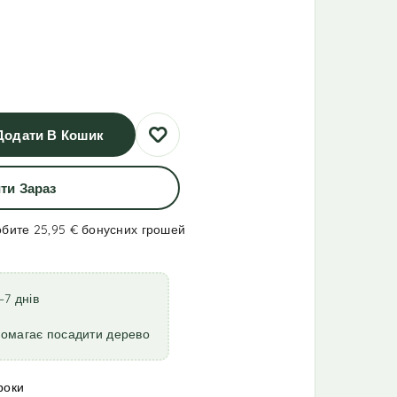
Додати В Кошик
ти Зараз
обите 25,95 €
бонусних грошей
–7 днів
помагає посадити дерево
роки