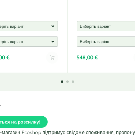
,00
€
548,00
€
A
l
t
e
r
n
a
t
i
ться на розсилку!
v
e
т-магазин Ecoshop підтримує свідоме споживання, пропон