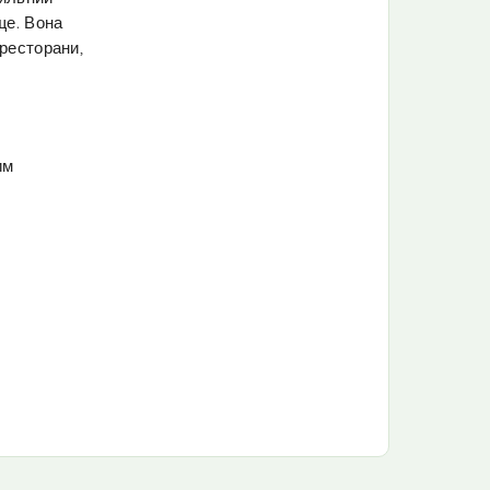
ще. Вона
 ресторани,
им