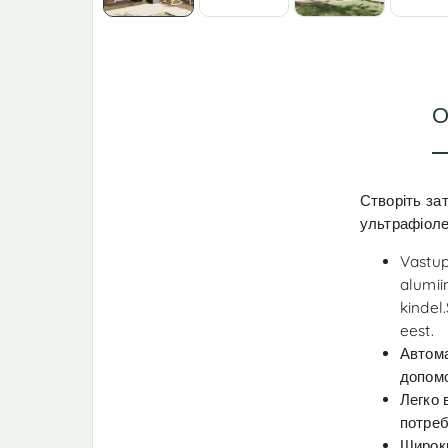
О
Створіть за
ультрафіоле
Vastup
alumii
kindel
eest.
Автома
допомо
Легко 
потреб
Широки