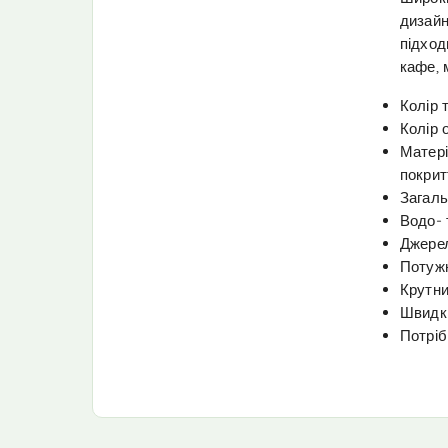
дизайн
підход
кафе, 
Колір 
Колір 
Матері
покрит
Загаль
Водо- 
Джерел
Потужн
Крутни
Швидкі
Потріб