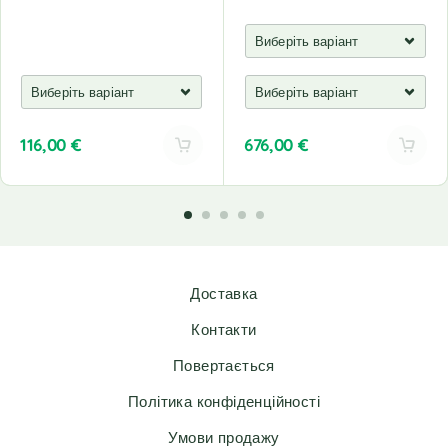
116,00
€
676,00
€
A
A
l
l
t
t
e
e
r
r
n
n
Доставка
a
a
t
t
Контакти
i
i
v
v
Повертається
e
e
Політика конфіденційності
:
:
Умови продажу