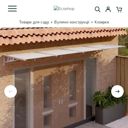
Товари для саду
Вуличні конструкції
Козирки