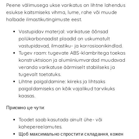
Peene välimusega ukse varikatus on lihtne lahendus
esiukse kaitsmiseks vihma, lume, rahe või muude
halbade ilmastikutingimuste eest.
Vastupidav materjal: varikatuse õõnsad
polükarbonaadist plaadid on uskumatult
vastupidavad, ilmastiku- ja korrosioonikindlad.
Tugev raam: tugevate ABS-klambritega toekas
konstruktsioon ja alumiiniumvardad muudavad
veranda varikatuse äärmiselt stabiilseks ja
tugevalt toetatuks.
Lihtne paigaldamine: kiireks ja lihtsaks
paigaldamiseks on kõik vajalikud tarvikuks
kaasas.
Приємно це чути:
Toodet saab kasutada ainult ühe- või
kahepereelamutes.
Щоб максимально спростити складання, кожен