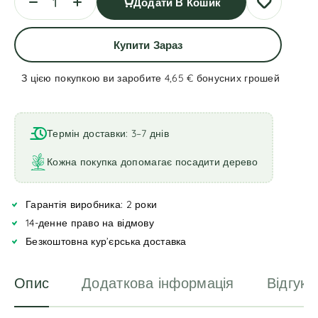
Додати В Кошик
Купити Зараз
З цією покупкою ви заробите 4,65 €
бонусних грошей
A
l
t
Термін доставки: 3–7 днів
e
r
Кожна покупка допомагає посадити дерево
n
a
Гарантія виробника: 2 роки
t
i
14-денне право на відмову
v
Безкоштовна кур’єрська доставка
e
:
Опис
Додаткова інформація
Відгуки