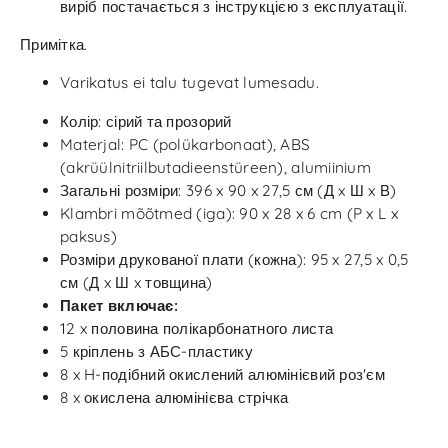
виріб постачається з інструкцією з експлуатації.
Примітка.
Varikatus ei talu tugevat lumesadu.
Колір: сірий та прозорий
Materjal: PC (polükarbonaat), ABS
(akrüülnitriilbutadieenstüreen), alumiinium
Загальні розміри: 396 x 90 x 27,5 см (Д x Ш x В)
Klambri mõõtmed (iga): 90 x 28 x 6 cm (P x L x
paksus)
Розміри друкованої плати (кожна): 95 x 27,5 x 0,5
см (Д x Ш x товщина)
Пакет включає:
12 x половина полікарбонатного листа
5 кріплень з АБС-пластику
8 x H-подібний окислений алюмінієвий роз'єм
8 x окислена алюмінієва стрічка