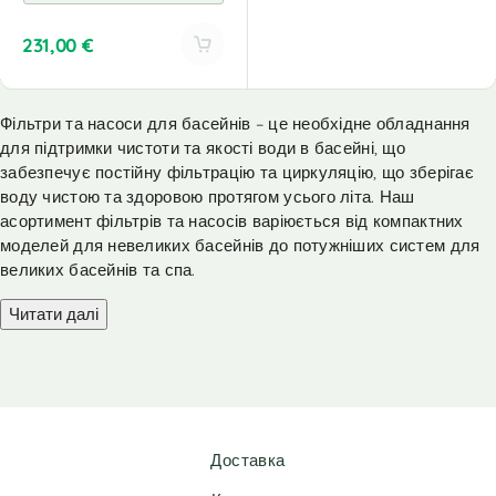
231,00
€
A
l
Фільтри та насоси для басейнів – це необхідне обладнання
t
для підтримки чистоти та якості води в басейні, що
e
r
забезпечує постійну фільтрацію та циркуляцію, що зберігає
n
воду чистою та здоровою протягом усього літа. Наш
a
асортимент фільтрів та насосів варіюється від компактних
t
моделей для невеликих басейнів до потужніших систем для
i
великих басейнів та спа.
v
e
Читати далі
:
Доставка