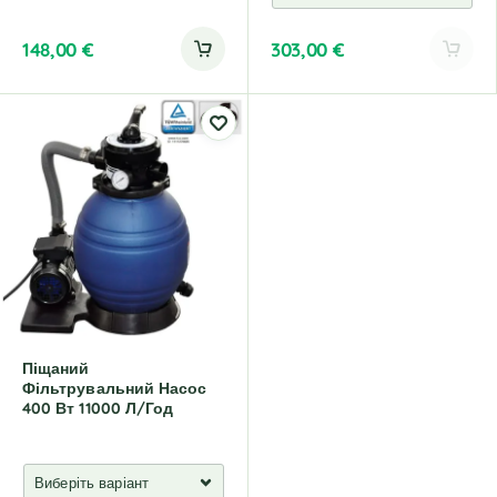
148,00
€
303,00
€
A
l
t
e
r
n
a
t
i
v
e
:
Піщаний
Фільтрувальний Насос
400 Вт 11000 Л/год