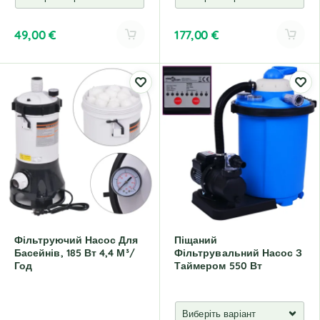
49,00
€
177,00
€
A
A
l
l
t
t
e
e
r
r
n
n
a
a
t
t
i
i
v
v
e
e
:
:
Фільтруючий Насос Для
Піщаний
Басейнів, 185 Вт 4,4 М³/
Фільтрувальний Насос З
Год
Таймером 550 Вт