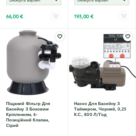
66,00
€
193,00
€
A
A
l
l
t
t
e
e
r
r
n
n
a
a
t
t
i
i
v
v
e
e
:
:
Піщаний Фільтр Для
Насос Для Басейну З
Басейну З Боковим
Таймером, Чорний, 0,25
Кріпленням, 6-
К.с., 800 Л/год
Позиційний Клапан,
Сірий