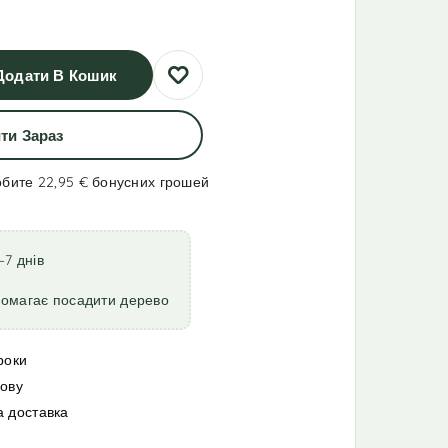
Додати В Кошик
ти Зараз
обите 22,95 €
бонусних грошей
–7 днів
помагає посадити дерево
роки
мову
а доставка