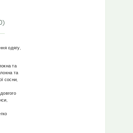
0)
ння одягу,
локна та
олокна та
ої сосни,
 довгого
нси,
егко