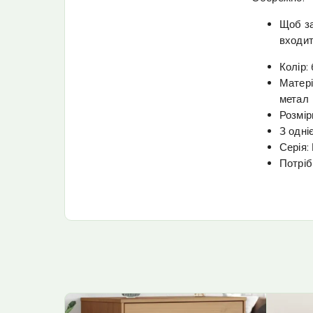
Щоб за
входит
Колір:
Матері
метал
Розмір
З одн
Серія:
Потріб