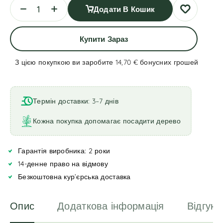
Додати В Кошик
Купити Зараз
З цією покупкою ви заробите 14,70 €
бонусних грошей
A
l
t
Термін доставки: 3–7 днів
e
r
Кожна покупка допомагає посадити дерево
n
a
Гарантія виробника: 2 роки
t
i
14-денне право на відмову
v
Безкоштовна кур’єрська доставка
e
:
Опис
Додаткова інформація
Відгуки