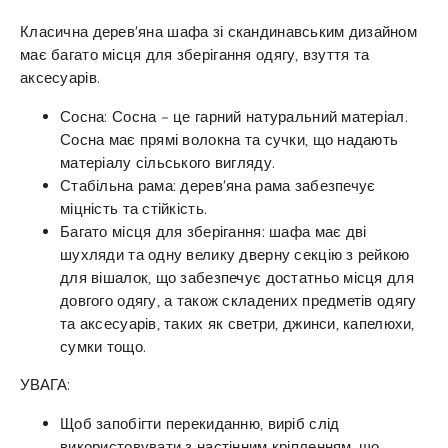
Класична дерев'яна шафа зі скандинавським дизайном
має багато місця для зберігання одягу, взуття та
аксесуарів.
Сосна: Сосна – це гарний натуральний матеріал.
Сосна має прямі волокна та сучки, що надають
матеріалу сільського вигляду.
Стабільна рама: дерев'яна рама забезпечує
міцність та стійкість.
Багато місця для зберігання: шафа має дві
шухляди та одну велику дверну секцію з рейкою
для вішалок, що забезпечує достатньо місця для
довгого одягу, а також складених предметів одягу
та аксесуарів, таких як светри, джинси, капелюхи,
сумки тощо.
УВАГА:
Щоб запобігти перекиданню, виріб слід
використовувати з настінним кріпленням, що