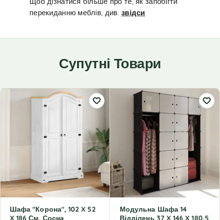
Щоб дізнатися більше про те, як запобігти
перекиданню меблів, див.
звідси
Супутні Товари
Шафа "Корона", 102 X 52
Модульна Шафа 14
X 186 См, Сосна
Відділень 37 X 146 X 180,5