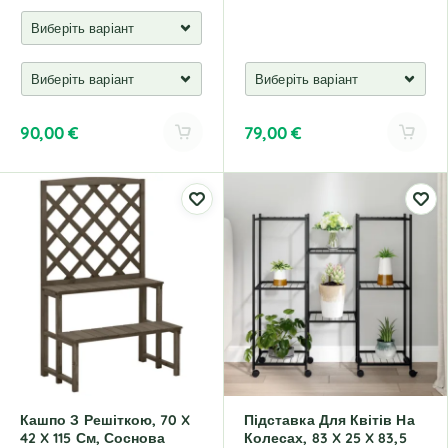
90,00
€
79,00
€
A
A
l
l
t
t
e
e
r
r
n
n
a
a
t
t
i
i
v
v
e
e
:
:
Кашпо З Решіткою, 70 X
Підставка Для Квітів На
42 X 115 См, Соснова
Колесах, 83 X 25 X 83,5