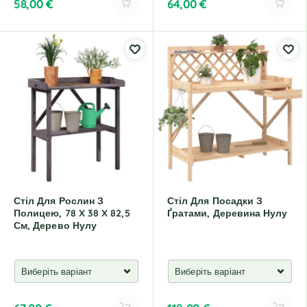
58,00
€
64,00
€
A
A
l
l
t
t
e
e
r
r
n
n
a
a
t
t
i
i
v
v
e
e
:
:
Стіл Для Рослин З
Стіл Для Посадки З
Полицею, 78 X 38 X 82,5
Ґратами, Деревина Нулу
См, Дерево Нулу