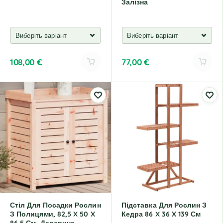
Залізна
108,00
€
77,00
€
A
l
t
e
r
n
a
t
i
v
e
:
Стіл Для Посадки Рослин
Підставка Для Рослин З
З Полицями, 82,5 X 50 X
Кедра 86 X 36 X 139 См