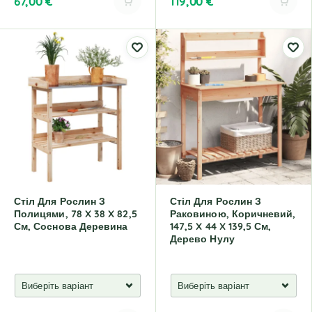
67,00
€
119,00
€
A
A
l
l
t
t
e
e
r
r
n
n
a
a
t
t
i
i
v
v
e
e
:
:
Стіл Для Рослин З
Стіл Для Рослин З
Полицями, 78 X 38 X 82,5
Раковиною, Коричневий,
См, Соснова Деревина
147,5 X 44 X 139,5 См,
Дерево Нулу