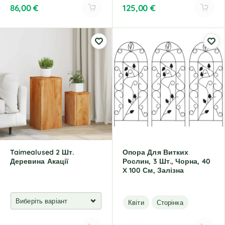
86,00
€
125,00
€
A
A
l
l
t
t
e
e
r
r
n
n
a
a
t
t
i
i
v
v
e
e
:
:
Taimealused 2 Шт.
Опора Для Витких
Деревина Акації
Рослин, 3 Шт., Чорна, 40
X 100 См, Залізна
Квіти
Сторінка