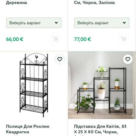
Деревина
См, Чорна, Залізна
66,00
€
77,00
€
A
A
l
l
t
t
e
e
r
r
n
n
a
a
t
t
i
i
v
v
e
e
:
:
Полиця Для Рослин
Підставка Для Квітів, 83
Квадратна
X 25 X 80 См, Чорна,