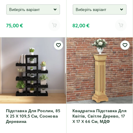
75,00
€
82,00
€
A
A
l
l
t
t
e
e
r
r
n
n
a
a
t
t
i
i
v
v
e
e
:
:
Підставка Для Рослин, 85
Квадратна Підставка Для
X 25 X 109,5 См, Соснова
Квітів, Світле Дерево, 17
Деревина
X 17 X 66 См, МДФ