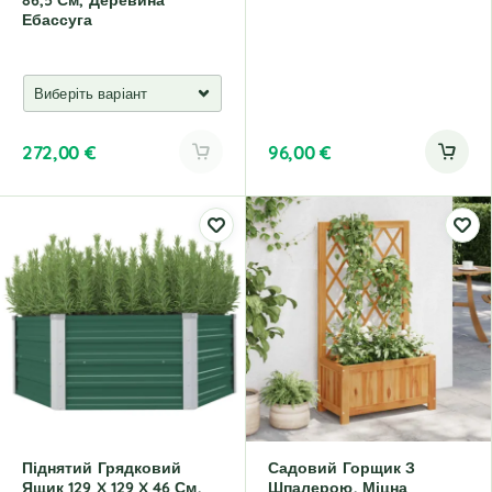
86,5 См, Деревина
Ебассуга
272,00
€
96,00
€
Піднятий Грядковий
Садовий Горщик З
Ящик 129 X 129 X 46 См,
Шпалерою, Міцна