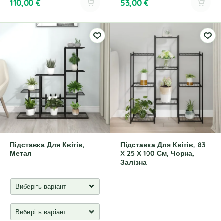
110,00
€
53,00
€
A
A
l
l
t
t
e
e
r
r
n
n
a
a
t
t
i
i
v
v
e
e
:
:
Підставка Для Квітів,
Підставка Для Квітів, 83
Метал
X 25 X 100 См, Чорна,
Залізна