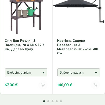
Стіл Для Рослин З
Настінна Садова
Полицею, 78 X 38 X 82,5
Парасолька З
См, Дерево Нулу
Металевою Стійкою 300
См
67,00
€
146,00
€
A
A
l
l
t
t