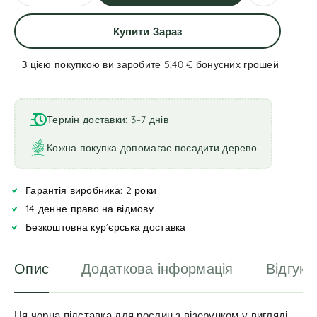
Купити Зараз
З цією покупкою ви заробите 5,40 €
бонусних грошей
A
l
t
Термін доставки: 3–7 днів
e
r
Кожна покупка допомагає посадити дерево
n
a
Гарантія виробника: 2 роки
t
i
14-денне право на відмову
v
Безкоштовна кур’єрська доставка
e
:
Опис
Додаткова інформація
Відгуки
Ця чорна підставка для рослин з візерунком у вигляді