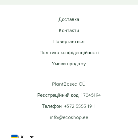
e
e
r
r
n
n
Доставка
a
a
t
t
Контакти
i
i
v
v
Повертається
e
e
Політика конфіденційності
:
:
Умови продажу
PlantBased OÜ
Реєстраційний код: 17045194
Телефон: +372 5555 1911
info@ecoshop.ee
UK