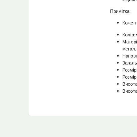
Примітка:
Кожен 
Колір:
Матері
метал,
Наповн
Загальн
Розмір
Розмір
Висота
Висота