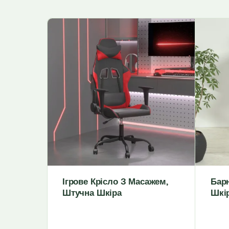
Ігрове Крісло З Масажем,
Бар
Штучна Шкіра
Шкі