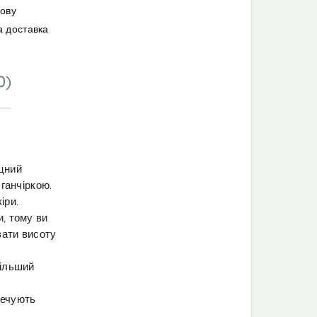
мову
а доставка
0)
іцний
 ганчіркою.
іри.
, тому ви
вати висоту
більший
печують