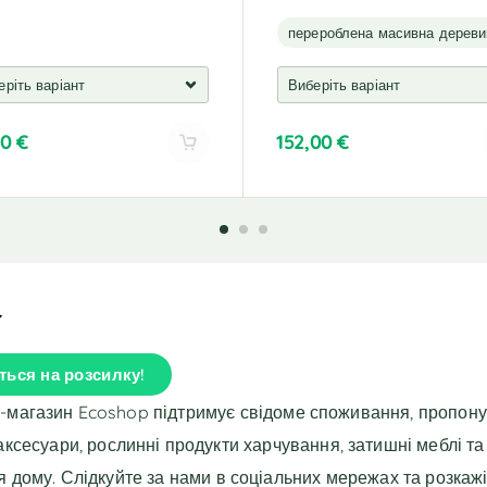
перероблена масивна дереви
00
€
152,00
€
A
l
t
e
r
n
a
t
i
ться на розсилку!
v
e
т-магазин Ecoshop підтримує свідоме споживання, пропон
:
 аксесуари, рослинні продукти харчування, затишні меблі та
я дому. Слідкуйте за нами в соціальних мережах та розкажі