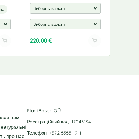
на
220,00
€
132,00
A
A
l
l
t
t
e
e
r
r
n
n
a
a
t
t
i
i
v
v
PlantBased OÜ
e
e
уючи вам
:
:
Реєстраційний код: 17045194
 натуральні
Телефон: +372 5555 1911
ть про нас