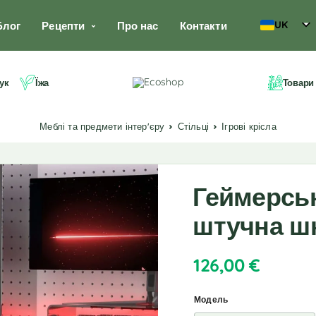
UK
Блог
Рецепти
Про нас
Контакти
ук
Їжа
Товари
Меблі та предмети інтер'єру
Стільці
Ігрові крісла
Геймерськ
штучна ш
126,00
€
Модель