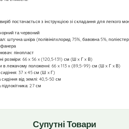
виріб постачається з інструкцією зі складання для легкого мо
 чорний та червоний
ал: штучна шкіра (полівінілхлорид 75%, бавовна 5%, поліестер
 фанера
ювач: пінопласт
і розміри: 66 x 56 x (120,5-131) см (Ш x Г x В)
и в лежачому положенні: 66 x 113 x (89,5-99) см (Ш x Г x В)
 сидіння: 37 x 45 см (Ш x Г)
 сидіння від землі: 40,5-50 см
 підлокітника: 27 см
Супутні Товари