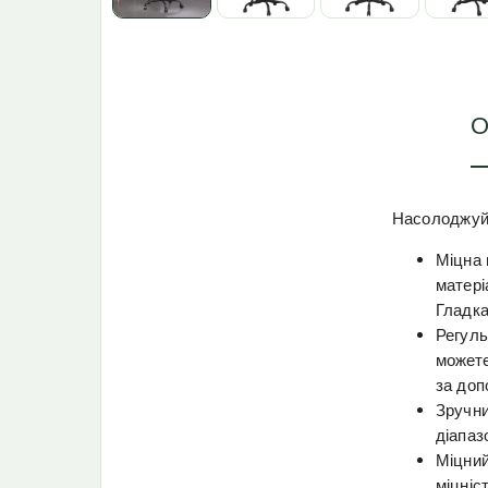
О
Насолоджуйт
Міцна 
матері
Гладка
Регуль
можете
за доп
Зручни
діапаз
Міцний
міцніст