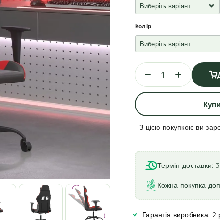
Колір
Купи
З цією покупкою ви зар
A
l
t
Термін доставки: 3
e
r
Кожна покупка до
n
a
Гарантія виробника: 2 
t