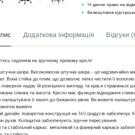
i
14-денне право на від
v
Безкоштовна кур’єрськ
e
:
пис
Додаткова інформація
Відгуки (
есь сидінням на зручному ігровому кріслі!
штучна шкіра: Високоякісна штучна шкіра – це надзвичайно м
ал. Вона стійка до плям, що дозволяє легко чистити її вологою
 поверхня надає їй розкішного вигляду та краси справжньої шк
ована спинка та висота: Крісло має функцію відкидання спинки
 налаштувати її нахил до бажаного рівня. Ви можете налашту
омогою важеля.
й дизайн: поворотна конструкція на 360 градусів забезпечує 
он рухів. Коліщатка забезпечують зручне пересування.
 та стабільний каркас: металевий та фанерний каркаси забез
ь та стійкість.