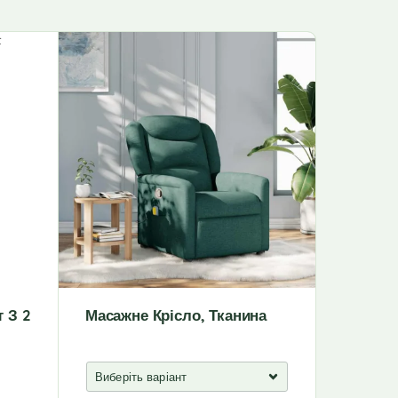
т З 2
Масажне Крісло, Тканина
Ігрове 
Штучна