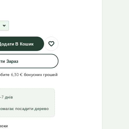
Додати В Кошик
ти Зараз
обите 6,30 €
бонусних грошей
–7 днів
помагає посадити дерево
роки