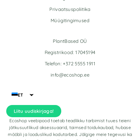
e
Privaatsuspoliitika
:
Müügitingimused
PlantBased OÜ
Registrikood: 17045194
Telefon: +372 5555 1911
info@ecoshop.ee
ET
Liitu uudiskirjaga!
Ecoshop veebipood toetab teadlikku tarbimist tuues teieni
jätkusuutlikud aksessuaarid, taimsed toidukaubad, hubase
mööbli ja looduslikud kodutarbed. Jälgige meie tegevusi ka