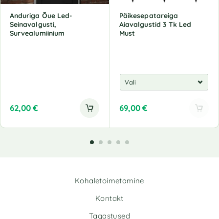
Anduriga Õue Led-
Päikesepatareiga
Seinavalgusti,
Aiavalgustid 3 Tk Led
Survealumiinium
Must
62,00
€
69,00
€
A
l
t
e
r
n
Kohaletoimetamine
a
t
Kontakt
i
v
Tagastused