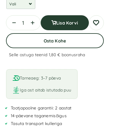
Lisa Korvi
Osta Kohe
Selle ostuga teenid 1,80 €
boonusraha
A
l
t
Tarneaeg: 3–7 päeva
e
r
Iga ost aitab istutada puu
n
a
Tootjapoolne garantii: 2 aastat
t
i
14-päevane taganemisõigus
v
Tasuta transport kulleriga
e
: