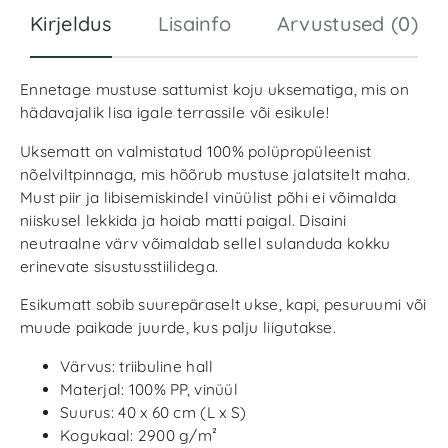
Kirjeldus
Lisainfo
Arvustused (0)
Ennetage mustuse sattumist koju uksematiga, mis on
hädavajalik lisa igale terrassile või esikule!
Uksematt on valmistatud 100% polüpropüleenist
nõelviltpinnaga, mis hõõrub mustuse jalatsitelt maha.
Must piir ja libisemiskindel vinüülist põhi ei võimalda
niiskusel lekkida ja hoiab matti paigal. Disaini
neutraalne värv võimaldab sellel sulanduda kokku
erinevate sisustusstiilidega.
Esikumatt sobib suurepäraselt ukse, kapi, pesuruumi või
muude paikade juurde, kus palju liigutakse.
Värvus: triibuline hall
Materjal: 100% PP, vinüül
Suurus: 40 x 60 cm (L x S)
Kogukaal: 2900 g/m²