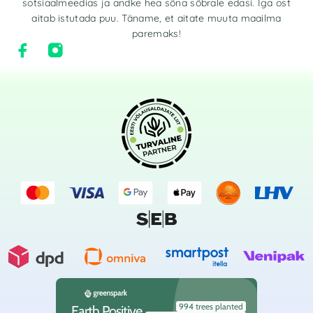
sotsiaalmeedias ja andke hea sõna sõbrale edasi. Iga ost
aitab istutada puu. Täname, et aitate muuta maailma
paremaks!
994 trees planted
Earth Positive