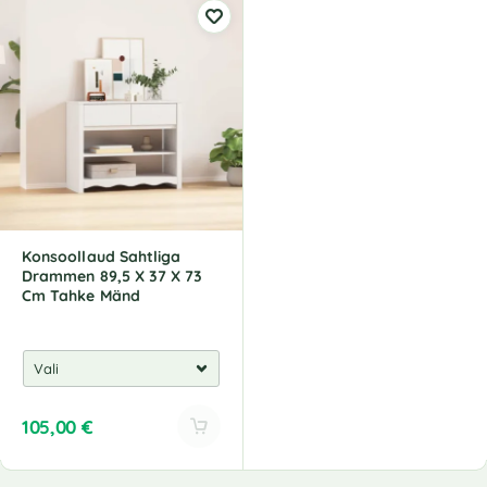
Konsoollaud Sahtliga
Drammen 89,5 X 37 X 73
Cm Tahke Mänd
105,00
€
A
l