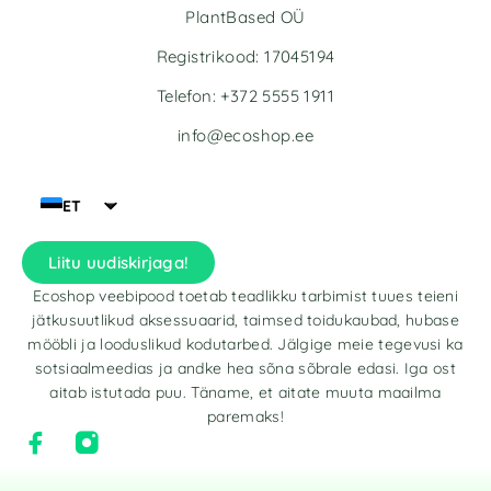
PlantBased OÜ
Registrikood: 17045194
Telefon: +372 5555 1911
info@ecoshop.ee
ET
Liitu uudiskirjaga!
Ecoshop veebipood toetab teadlikku tarbimist tuues teieni
jätkusuutlikud aksessuaarid, taimsed toidukaubad, hubase
mööbli ja looduslikud kodutarbed. Jälgige meie tegevusi ka
sotsiaalmeedias ja andke hea sõna sõbrale edasi. Iga ost
aitab istutada puu. Täname, et aitate muuta maailma
paremaks!