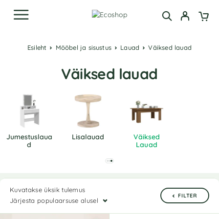
Esileht
Mööbel ja sisustus
Lauad
Väiksed lauad
Väiksed lauad
Jumestuslaua
Lisalauad
Väiksed
D
Lauad
Kuvatakse üksik tulemus
FILTER
Järjesta populaarsuse alusel