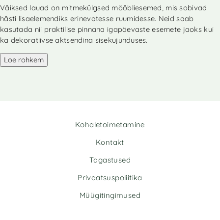
Väiksed lauad on mitmekülgsed mööbliesemed, mis sobivad
t
hästi lisaelemendiks erinevatesse ruumidesse. Neid saab
e
r
kasutada nii praktilise pinnana igapäevaste esemete jaoks kui
n
ka dekoratiivse aktsendina sisekujunduses.
a
Loe rohkem
t
i
v
e
:
Kohaletoimetamine
Kontakt
Tagastused
Privaatsuspoliitika
Müügitingimused