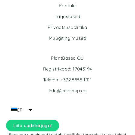
t
t
Kontakt
i
i
v
v
Tagastused
e
e
Privaatsuspoliitika
:
:
Müügitingimused
PlantBased OÜ
Registrikood: 17045194
Telefon: +372 5555 1911
info@ecoshop.ee
ET
Liitu uudiskirjaga!
Ecoshop veebipood toetab teadlikku tarbimist tuues teieni