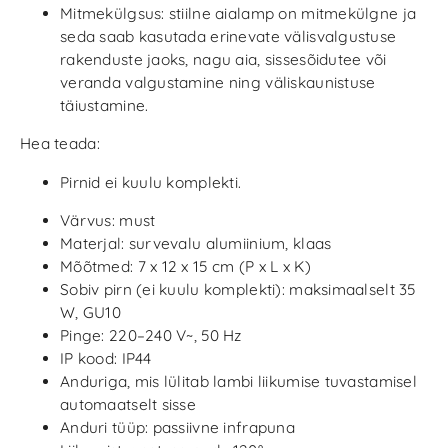
Mitmekülgsus: stiilne aialamp on mitmekülgne ja
seda saab kasutada erinevate välisvalgustuse
rakenduste jaoks, nagu aia, sissesõidutee või
veranda valgustamine ning väliskaunistuse
täiustamine.
Hea teada:
Pirnid ei kuulu komplekti.
Värvus: must
Materjal: survevalu alumiinium, klaas
Mõõtmed: 7 x 12 x 15 cm (P x L x K)
Sobiv pirn (ei kuulu komplekti): maksimaalselt 35
W, GU10
Pinge: 220–240 V~, 50 Hz
IP kood: IP44
Anduriga, mis lülitab lambi liikumise tuvastamisel
automaatselt sisse
Anduri tüüp: passiivne infrapuna