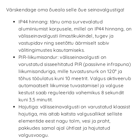
Värskendage oma õueala selle õue seinavalgustiga!
IP44 hinnang: tänu oma survevalatud
alumiiniumist korpusele, millel on IP44 hinnang, on
välisseinavalgusti ilmastikukindel, tugev ja
vastupidav ning seetõttu äärmiselt sobiv
välitingimustes kasutamiseks.
PIR-liikumisandur: välisseinavalgusti on
varustatud sisseehitatud PIR (passiivne infrapuna)
liikumisanduriga, mille tuvastusnurk on 120° ja
tõhus tööulatus kuni 10 meetrit. Valgus aktiveerub
automaatselt liikumise tuvastamisel ja valguse
kestust saab reguleerida vahemikus 8 sekundit
kuni 3,5 minutit.
Hajutiga: välisseinavalgusti on varustatud klaasist
hajutiga, mis aitab kaitsta valgusallikat selliste
elementide eest nagu tolm, vesi ja praht,
pakkudes samal ajal ühtlast ja hajutatud
valgusvoogu.