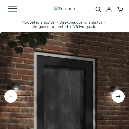
Mööbel ja sisustus
Sisekujundus ja sisustus
Valgustid ja lambid
Välivalgustid