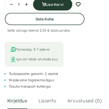
Lisa Korvi
Osta Kohe
Selle ostuga teenid 2,55 €
boonusraha
A
l
t
Tarneaeg: 3–7 päeva
e
r
Iga ost aitab istutada puu
n
a
Tootjapoolne garantii: 2 aastat
t
i
14-päevane taganemisõigus
v
Tasuta transport kulleriga
e
:
Kirjeldus
Lisainfo
Arvustused (0)