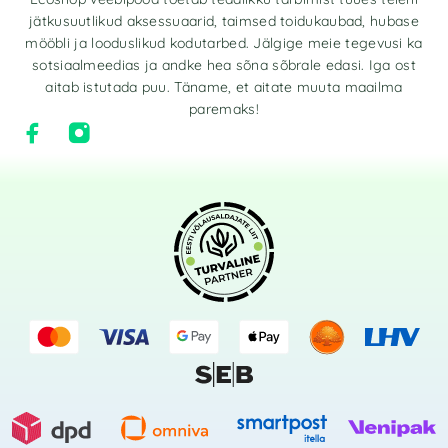
jätkusuutlikud aksessuaarid, taimsed toidukaubad, hubase
mööbli ja looduslikud kodutarbed. Jälgige meie tegevusi ka
sotsiaalmeedias ja andke hea sõna sõbrale edasi. Iga ost
aitab istutada puu. Täname, et aitate muuta maailma
paremaks!