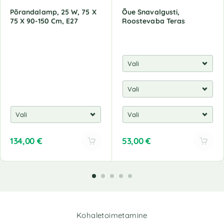
Põrandalamp, 25 W, 75 X
Õue Snavalgusti,
75 X 90-150 Cm, E27
Roostevaba Teras
134,00
€
53,00
€
A
A
l
l
t
t
e
e
r
r
n
n
Kohaletoimetamine
a
a