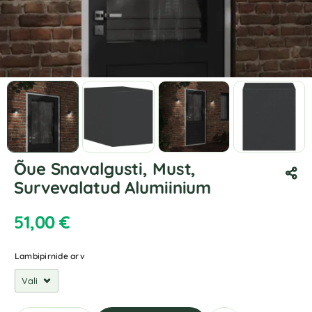
Õue Snavalgusti, Must,
Survevalatud Alumiinium
51,00
€
Lambipirnide arv