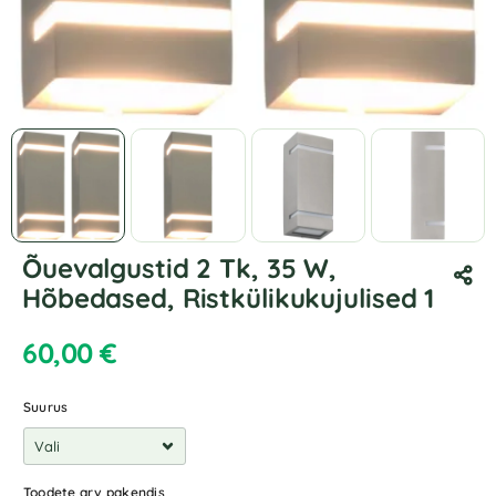
Õuevalgustid 2 Tk, 35 W,
Hõbedased, Ristkülikukujulised 1
60,00
€
Suurus
Toodete arv pakendis