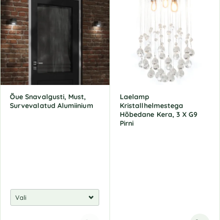
Õue Snavalgusti, Must,
Laelamp
Survevalatud Alumiinium
Kristallhelmestega
Hõbedane Kera, 3 X G9
Pirni