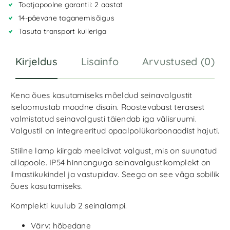
Tootjapoolne garantii: 2 aastat
t
i
14-päevane taganemisõigus
v
Tasuta transport kulleriga
e
:
Kirjeldus
Lisainfo
Arvustused (0)
Kena õues kasutamiseks mõeldud seinavalgustit
iseloomustab moodne disain. Roostevabast terasest
valmistatud seinavalgusti täiendab iga välisruumi.
Valgustil on integreeritud opaalpolükarbonaadist hajuti.
Stiilne lamp kiirgab meeldivat valgust, mis on suunatud
allapoole. IP54 hinnanguga seinavalgustikomplekt on
ilmastikukindel ja vastupidav. Seega on see väga sobilik
õues kasutamiseks.
Komplekti kuulub 2 seinalampi.
Värv: hõbedane