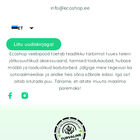
info@ecoshop.ee
ET
Liitu uudiskirjaga!
Ecoshop veebipood toetab teadlikku tarbimist tuues teieni
jätkusuutlikud aksessuaarid, taimsed toidukaubad, hubase
mööbli ja looduslikud kodutarbed. Jälgige meie tegevusi ka
sotsiaalmeedias ja andke hea sõna sõbrale edasi. Iga ost
aitab istutada puu. Täname, et aitate muuta maailma
paremaks!