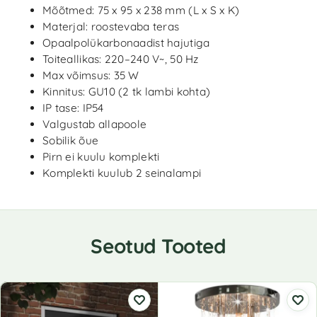
Mõõtmed: 75 x 95 x 238 mm (L x S x K)
Materjal: roostevaba teras
Opaalpolükarbonaadist hajutiga
Toiteallikas: 220–240 V~, 50 Hz
Max võimsus: 35 W
Kinnitus: GU10 (2 tk lambi kohta)
IP tase: IP54
Valgustab allapoole
Sobilik õue
Pirn ei kuulu komplekti
Komplekti kuulub 2 seinalampi
Seotud Tooted