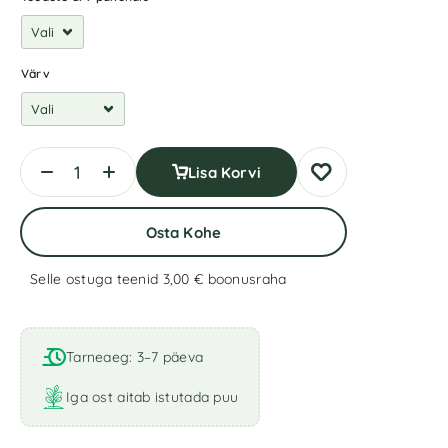
Värv
Lisa Korvi
Osta Kohe
Selle ostuga teenid 3,00 €
boonusraha
A
l
t
Tarneaeg: 3–7 päeva
e
r
Iga ost aitab istutada puu
n
a