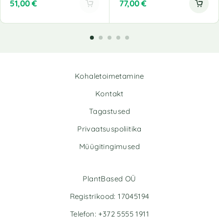
51,00
€
77,00
€
A
l
t
e
r
n
Kohaletoimetamine
a
t
Kontakt
i
v
Tagastused
e
Privaatsuspoliitika
:
Müügitingimused
PlantBased OÜ
Registrikood: 17045194
Telefon: +372 5555 1911