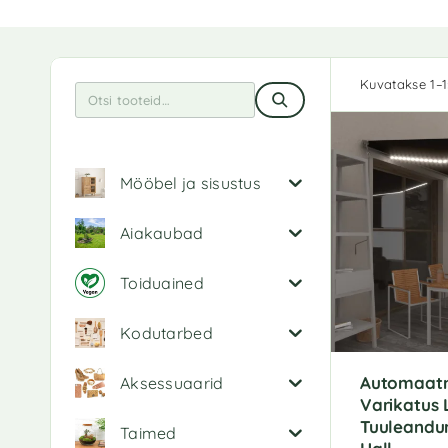
Kuvatakse 1–1
Mööbel ja sisustus
Aiakaubad
Toiduained
Kodutarbed
Automaat
Aksessuaarid
Varikatus 
Tuuleandur
Taimed