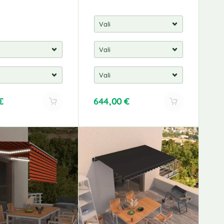
€
644,00
€
A
l
t
e
r
n
a
t
i
v
e