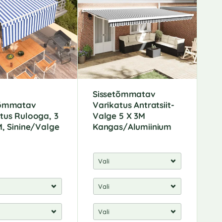
n
a
t
i
v
e
:
Sissetõmmatav
tõmmatav
Varikatus Antratsiit-
tus Rulooga, 3
Valge 5 X 3M
M, Sinine/Valge
Kangas/Alumiinium