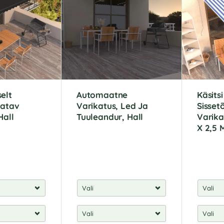
n
n
a
a
t
t
i
i
v
v
e
e
:
:
elt
Automaatne
Käsitsi
atav
Varikatus, Led Ja
Sisse
Hall
Tuuleandur, Hall
Varika
X 2,5 