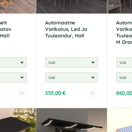
:
:
elt
Automaatne
Autom
atav
Varikatus, Led Ja
Varika
 Hall
Tuuleandur, Hall
Tuulea
M Ora
553,00
€
860,0
A
A
l
l
t
t
e
e
r
r