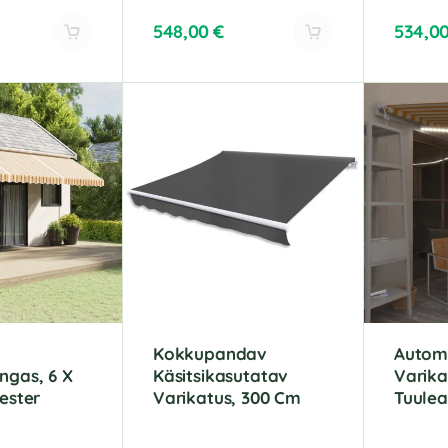
548,00
€
534,0
A
A
l
l
t
t
e
e
r
r
n
n
a
a
t
t
i
i
v
v
e
e
:
:
e
Kokkupandav
Autom
ngas, 6 X
Käsitsikasutatav
Varika
üester
Varikatus, 300 Cm
Tuule