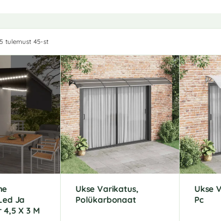
5 tulemust 45-st
ne
Ukse Varikatus,
Ukse V
Led Ja
Polükarbonaat
Pc
 4,5 X 3 M