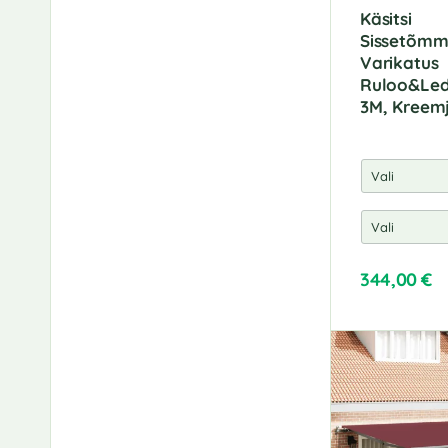
6 x 3 m
(1)
Käsitsi
600 x 300 cm
(8)
Sissetõmm
Varikatus
600 x 350 cm
(8)
Ruloo&Led
80 x 75 cm
(1)
3M, Kreem
344,00
€