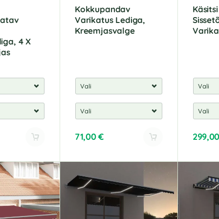
Kokkupandav
Käsitsi
atav
Varikatus Lediga,
Sisse
Kreemjasvalge
Varika
iga, 4 X
jas
71,00
€
299,0