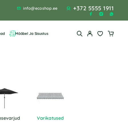
+372 5555 1911
info@ecoshop.ee
bad
Mööbel Ja Sisustus
esevarjud
Varikatused