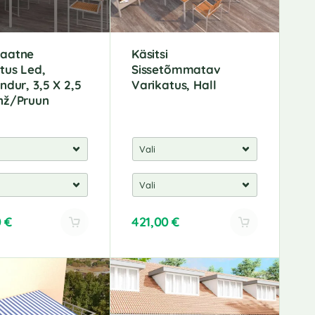
:
aatne
Käsitsi
tus Led,
Sissetõmmatav
ndur, 3,5 X 2,5
Varikatus, Hall
nž/Pruun
0
€
421,00
€
A
l
t
e
r