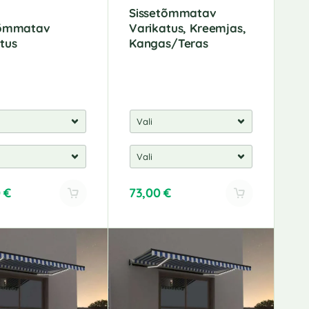
Sissetõmmatav
tõmmatav
Varikatus, Kreemjas,
tus
Kangas/Teras
0
€
73,00
€