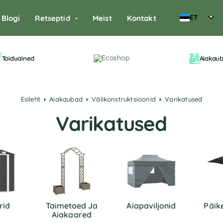
ET
Blogi
Retseptid
Meist
Kontakt
Toiduained
Aiakau
Esileht
Aiakaubad
Välikonstruktsioonid
Varikatused
Varikatused
rid
Taimetoed Ja
Aiapaviljonid
Päik
Aiakaared