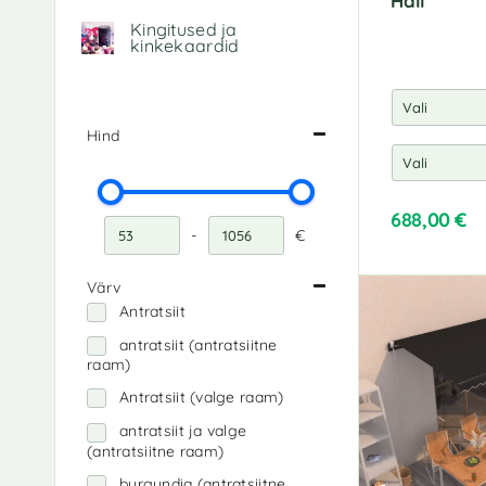
Hall
Kingitused ja
kinkekaardid
Hind
688,00
€
-
€
Miinimumhind
Maksimaalne hind
A
l
Värv
t
Antratsiit
e
r
antratsiit (antratsiitne
raam)
n
a
Antratsiit (valge raam)
t
antratsiit ja valge
i
(antratsiitne raam)
v
e
burgundia (antratsiitne