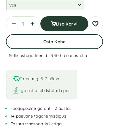
Lisa Korvi
Osta Kohe
Selle ostuga teenid 23,40 €
boonusraha
A
l
t
Tarneaeg: 3–7 päeva
e
r
Iga ost aitab istutada puu
n
a
Tootjapoolne garantii: 2 aastat
t
i
14-päevane taganemisõigus
v
Tasuta transport kulleriga
e