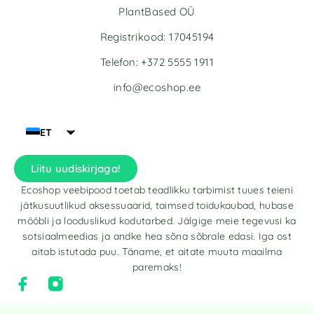
PlantBased OÜ
Registrikood: 17045194
Telefon: +372 5555 1911
info@ecoshop.ee
ET
Liitu uudiskirjaga!
Ecoshop veebipood toetab teadlikku tarbimist tuues teieni
jätkusuutlikud aksessuaarid, taimsed toidukaubad, hubase
mööbli ja looduslikud kodutarbed. Jälgige meie tegevusi ka
sotsiaalmeedias ja andke hea sõna sõbrale edasi. Iga ost
aitab istutada puu. Täname, et aitate muuta maailma
paremaks!