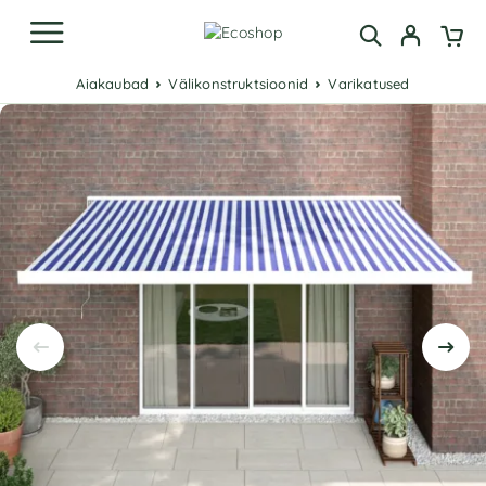
Aiakaubad
Välikonstruktsioonid
Varikatused