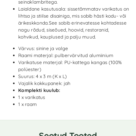
seinaklambritega.
Laialdane kasutusala: sissetõmmatav varikatus on
lihtsa ja stiilse disainiga, mis sobib hästi kodu- või
ärikeskkonda.See sobib erinevatesse kohtadesse
nagu rõdud, siseõued, hoovid, restoranid,
kohvikud, kauplused ja palju muud.
Värvus: sinine ja valge
Raami materjal: pulbervärvitud alumiinium
Varikatuse materjal: PU-kattega kangas (100%
polüester)
Suurus: 4 x 3 m (K x L)
Vajalik kokkupanek: jah
Komplekti kuulub:
1 x varikatus
1 x raam
Seotud Tooted