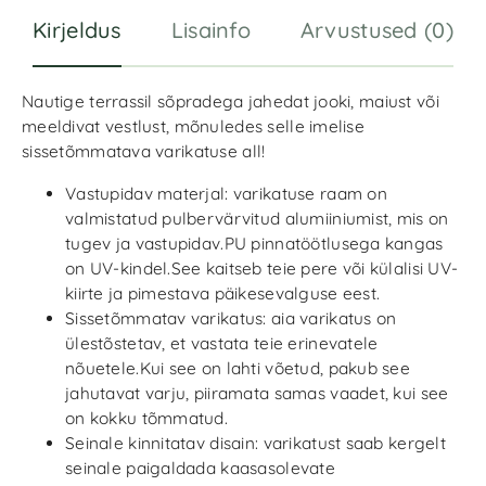
:
Kirjeldus
Lisainfo
Arvustused (0)
Nautige terrassil sõpradega jahedat jooki, maiust või
meeldivat vestlust, mõnuledes selle imelise
sissetõmmatava varikatuse all!
Vastupidav materjal: varikatuse raam on
valmistatud pulbervärvitud alumiiniumist, mis on
tugev ja vastupidav.PU pinnatöötlusega kangas
on UV-kindel.See kaitseb teie pere või külalisi UV-
kiirte ja pimestava päikesevalguse eest.
Sissetõmmatav varikatus: aia varikatus on
ülestõstetav, et vastata teie erinevatele
nõuetele.Kui see on lahti võetud, pakub see
jahutavat varju, piiramata samas vaadet, kui see
on kokku tõmmatud.
Seinale kinnitatav disain: varikatust saab kergelt
seinale paigaldada kaasasolevate