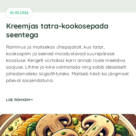
01.03.2026
Kreemjas tatra-kookosepada
seentega
Rammus ja maitsekas ühepajatoit, kus tatar,
kookospiim ja seened moodustavad suurepärase
koosluse. Kergelt vürtsikas karri annab roale meeldiva
soojuse. Lihtne ja kiire valmistada ning sobib ideaalselt
jahedamateks sügisõhtuteks. Maitseb hästi ka järgmisel
päeval soojendatuna.
LOE ROHKEM