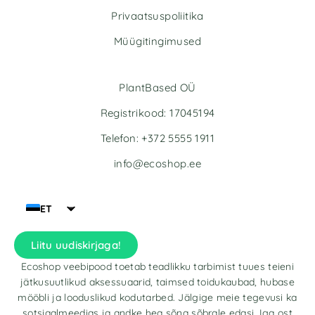
Privaatsuspoliitika
Müügitingimused
PlantBased OÜ
Registrikood: 17045194
Telefon: +372 5555 1911
info@ecoshop.ee
ET
Liitu uudiskirjaga!
Ecoshop veebipood toetab teadlikku tarbimist tuues teieni
jätkusuutlikud aksessuaarid, taimsed toidukaubad, hubase
mööbli ja looduslikud kodutarbed. Jälgige meie tegevusi ka
sotsiaalmeedias ja andke hea sõna sõbrale edasi. Iga ost