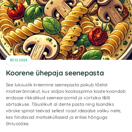
30.12.2024
Koorene ühepaja seenepasta
See luksuslik kreemine seenepasta pakub tõelist
maitserännakut, kus siidjas kookospiima kaste koondab
endasse rikkalikud seenearoomid ja vürtsika tšilli
särtsakuse. Täiuslikult al dente pasta ning lisandiks
värske spinat teevad sellest roast ideaalse valiku neile,
kes hindavad maitseküllaseid ja erilise hõnguga
õhtusööke.