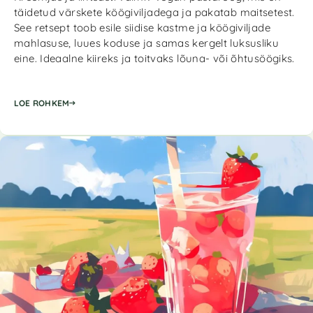
täidetud värskete köögiviljadega ja pakatab maitsetest.
See retsept toob esile siidise kastme ja köögiviljade
mahlasuse, luues koduse ja samas kergelt luksusliku
eine. Ideaalne kiireks ja toitvaks lõuna- või õhtusöögiks.
LOE ROHKEM