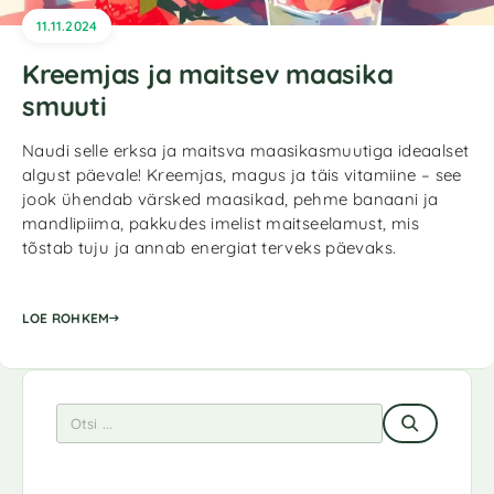
11.11.2024
Kreemjas ja maitsev maasika
smuuti
Naudi selle erksa ja maitsva maasikasmuutiga ideaalset
algust päevale! Kreemjas, magus ja täis vitamiine – see
jook ühendab värsked maasikad, pehme banaani ja
mandlipiima, pakkudes imelist maitseelamust, mis
tõstab tuju ja annab energiat terveks päevaks.
LOE ROHKEM