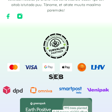
aitab istutada puu. Täname, et aitate muuta maailma
paremaks!
995 trees planted
Earth Positive
0.05 tonnes of CO2 offset