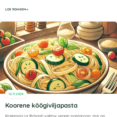
LOE ROHKEM
12.11.2024
Koorene köögiviljapasta
Kreemjas ja lihtsasti valmiv vegan pastaroog, mis on