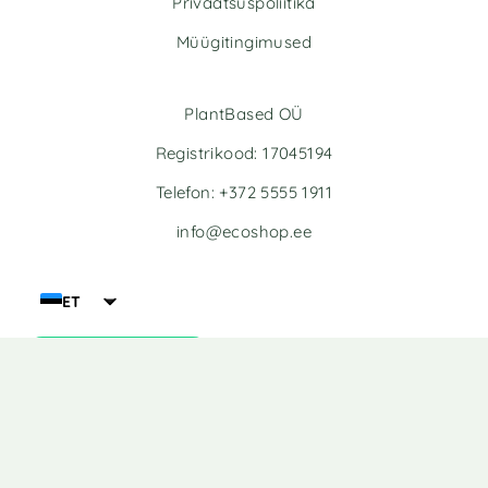
Privaatsuspoliitika
Müügitingimused
PlantBased OÜ
Registrikood: 17045194
Telefon: +372 5555 1911
info@ecoshop.ee
ET
Liitu uudiskirjaga!
Ecoshop veebipood toetab teadlikku tarbimist tuues teieni
jätkusuutlikud aksessuaarid, taimsed toidukaubad, hubase
mööbli ja looduslikud kodutarbed. Jälgige meie tegevusi ka
sotsiaalmeedias ja andke hea sõna sõbrale edasi. Iga ost
aitab istutada puu. Täname, et aitate muuta maailma