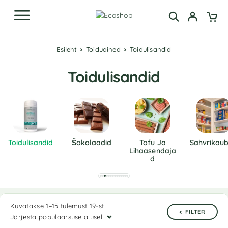
Esileht
Toiduained
Toidulisandid
Toidulisandid
Toidulisandid
Šokolaadid
Tofu Ja
Sahvrikau
Lihaasendaja
D
Kuvatakse 1–15 tulemust 19-st
FILTER
Järjesta populaarsuse alusel