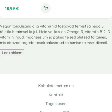
18,99
€
Vegan toidulisandid ja vitamiinid toetavad tervist ja heaolu
täielikult taimsel kujul. Meie valikus on Omega-3, vitamiin B12, D-
vitamiin, raud, magneesium ja paljud teised olulised toitained,
mis aitavad tagada tasakaalustatud toitumise taimsel dieedil.
Loe rohkem
Kohaletoimetamine
Kontakt
Tagastused