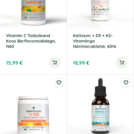
Vitamiin C Toidulisand
Kaltsium + D3 + K2-
Koos Bioflavonoididega,
Vitamiinga
N60
Närimistabletid, 60tk
15,99
€
18,99
€