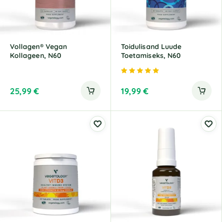
Vollagen® Vegan
Toidulisand Luude
Kollageen, N60
Toetamiseks, N60
Hinnanguga
5.00
/ 5
25,99
€
19,99
€