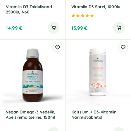
Vitamiin D3 Toidulisand
Vitamiin D3 Sprei, 1000iu
2500iu, N60
Hinnanguga
5.00
/ 5
14,99
€
13,99
€
Vegan Omega-3 Vedelik,
Kaltsium + D3-Vitamiin
Apelsinimaitseline, 150ml
Närimistabletid