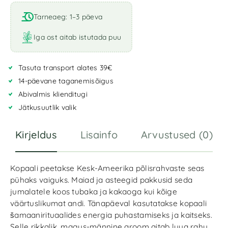
l
t
Tarneaeg: 1–3 päeva
e
r
Iga ost aitab istutada puu
n
a
Tasuta transport alates 39€
t
i
14-päevane taganemisõigus
v
Abivalmis klienditugi
e
Jätkusuutlik valik
:
Kirjeldus
Lisainfo
Arvustused (0)
Kopaali peetakse Kesk-Ameerika põlisrahvaste seas
pühaks vaiguks. Maiad ja asteegid pakkusid seda
jumalatele koos tubaka ja kakaoga kui kõige
väärtuslikumat andi. Tänapäeval kasutatakse kopaali
šamaanirituaalides energia puhastamiseks ja kaitseks.
Selle rikkalik, magus-männine aroom aitab luua rahu,