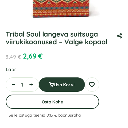
Tribal Soul langeva suitsuga
viirukikoonused – Valge kopaal
2,69
€
3,49
€
Laos
Lisa Korvi
Osta Kohe
Selle ostuga teenid 0,13 €
boonusraha
A