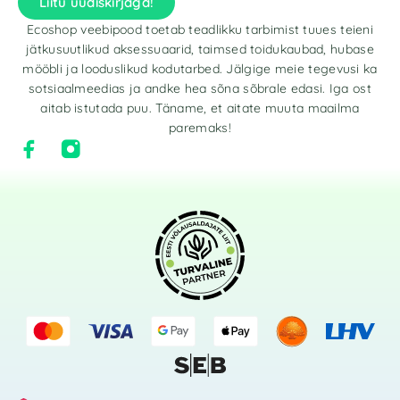
Liitu uudiskirjaga!
Ecoshop veebipood toetab teadlikku tarbimist tuues teieni
jätkusuutlikud aksessuaarid, taimsed toidukaubad, hubase
mööbli ja looduslikud kodutarbed. Jälgige meie tegevusi ka
sotsiaalmeedias ja andke hea sõna sõbrale edasi. Iga ost
aitab istutada puu. Täname, et aitate muuta maailma
paremaks!