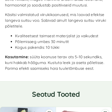
harmooniat ja soodustab positiivseid muutusi.
Käsitsi valmistatud viirukikoonused, mis loovad efektse
langeva suitsu voo. Sobivad ainult langeva suitsu viiruki
põletitele.
Kvaliteetsest taimsest materjalist ja vaikudest
Põlemisaeg umbes 30 minutit
Kogus pakendis: 10 tükki
Kasutamine:
süüta koonuse terav ots 5–10 sekundiks,
kuni hakkab hõõguma. Kustuta leek ja aseta põletisse.
Parima efekti saamiseks hoia tuuletõmbuse eest.
Seotud Tooted