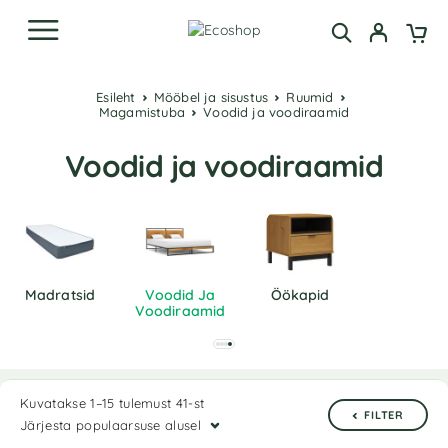
Esileht
Mööbel ja sisustus
Ruumid
Magamistuba
Voodid ja voodiraamid
Voodid ja voodiraamid
Madratsid
Voodid Ja
Öökapid
Voodiraamid
Kuvatakse 1–15 tulemust 41-st
FILTER
Järjesta populaarsuse alusel