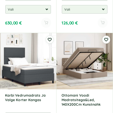
630,00
€
126,00
€
Karbi Vedrumadrats Ja
Ottomani Voodi
Valge Korter Kangas
Madratsitega&Led,
140X200Cm Kunstnahk