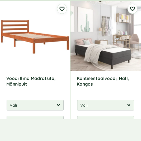
Voodi Ilma Madratsita,
Kontinentaalvoodi, Hall,
Männipuit
Kangas
103,00
€
143,00
€