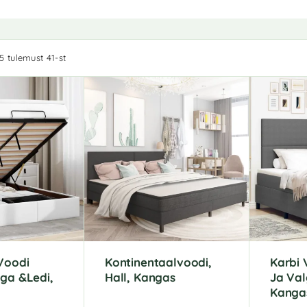
5 tulemust 41-st
Voodi
Kontinentaalvoodi,
Karbi
ga &Ledi,
Hall, Kangas
Ja Val
Kanga