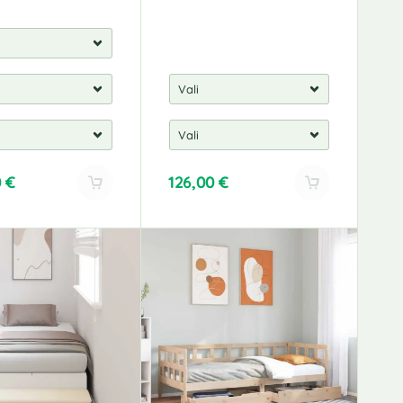
0
€
126,00
€