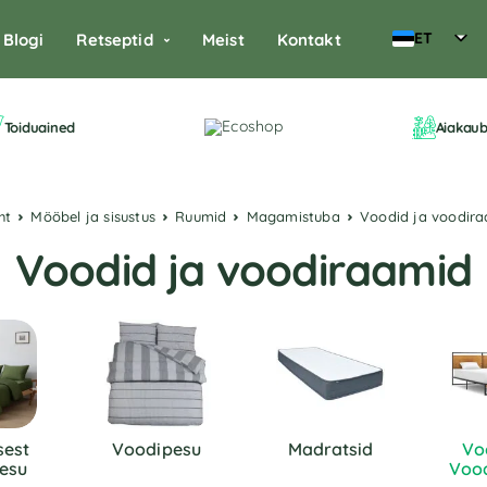
ET
Blogi
Retseptid
Meist
Kontakt
Toiduained
Aiakau
eht
Mööbel ja sisustus
Ruumid
Magamistuba
Voodid ja voodir
Voodid ja voodiraamid
est
Voodipesu
Madratsid
Vo
esu
Voo