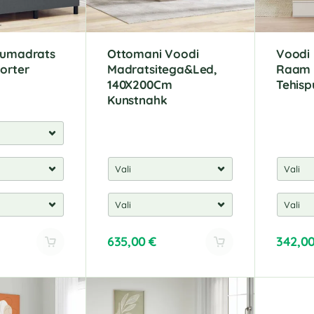
rumadrats
Ottomani Voodi
Voodi
orter
Madratsitega&Led,
Raam 
140X200Cm
Tehisp
Kunstnahk
635,00
€
342,0