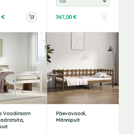
0
€
367,00
€
ga Voodiraam
Päevavoodi,
adratsita,
Männipuit
uit