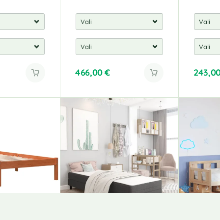
466,00
€
243,0