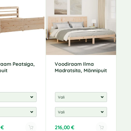
raam Peatsiga,
Voodiraam Ilma
uit
Madratsita, Männipuit
0
€
216,00
€