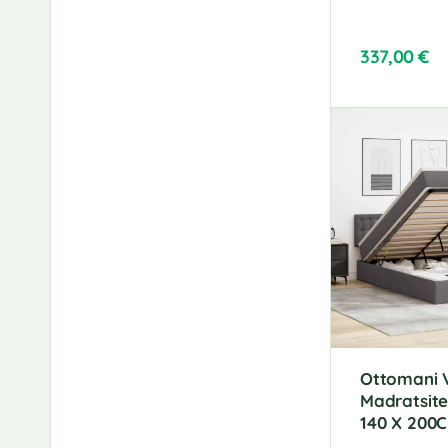
337,00
€
Ottomani 
Madratsite
140 X 200