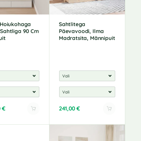
 Hoiukohaga
Sahtlitega
Sahtliga 90 Cm
Päevavoodi, Ilma
uit
Madratsita, Männipuit
0
€
241,00
€