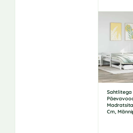
Sahtlitega
Päevavood
Madratsita
Cm, Männi