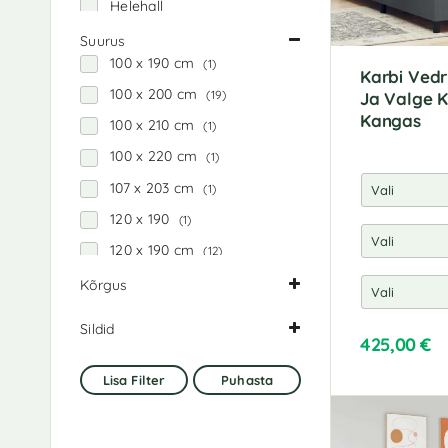
Helehall
käsitöötamm
Suurus
100 x 190 cm
(1)
Kreemjas
Karbi Ved
100 x 200 cm
(19)
Ja Valge K
meepruun
Kangas
100 x 210 cm
(1)
Must
100 x 220 cm
(1)
Must tamm
107 x 203 cm
(1)
Neutraalne
120 x 190
(1)
Pruun
120 x 190 cm
(12)
Pruunikashall
120 x 200 cm
(19)
Kõrgus
Roosa
24.5 cm
(2)
135 x 190 cm
(3)
Sinine
Sildid
35.5 cm
(2)
425,00
€
140 x 190 cm
(13)
Sonoma tamm
Hall
(4)
140 x 200 cm
(17)
Suitsutatud tamm
Lisa Filter
Puhasta
Helehall
(2)
140 x 210 cm
(1)
Tumehall
Kreemjas
(1)
140 x 220 cm
(1)
Tumepruun
Mööbel
(36)