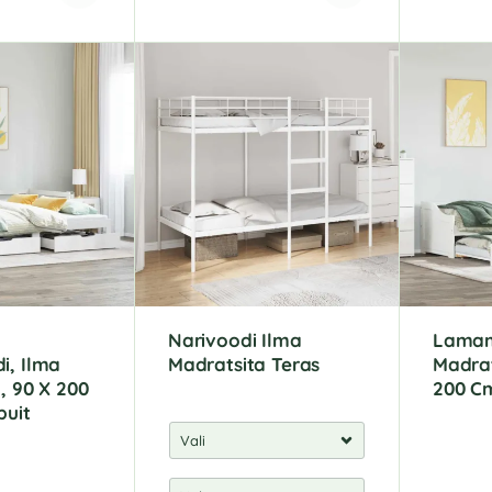
Narivoodi Ilma
Lamam
i, Ilma
Madratsita Teras
Madrat
, 90 X 200
200 C
puit