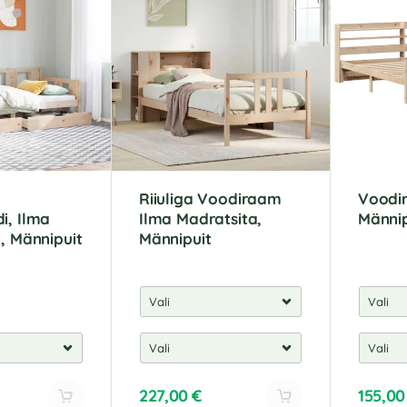
Riiuliga Voodiraam
Voodi
i, Ilma
Ilma Madratsita,
Männip
, Männipuit
Männipuit
227,00
€
155,0