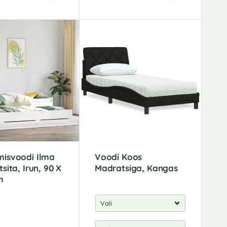
isvoodi Ilma
Voodi Koos
sita, Irun, 90 X
Madratsiga, Kangas
m