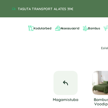
TASUTA TRANSPORT ALATES 39€
Kodutarbed
Aksessuaarid
Bambus
Esil
Magamistuba
Bambus
Voodip