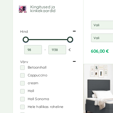
Kingitused ja
kinkekaardid
Hind
-
€
606,00
€
Miinimumhind
Maksimaalne hind
Värv
Betoonihall
Cappuccino
cream
Hall
Hall Sonoma
Hele hallikas roheline