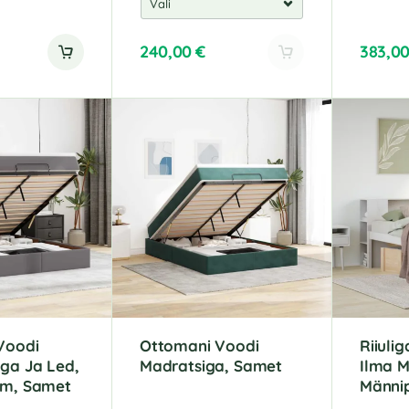
240,00
€
383,0
Voodi
Ottomani Voodi
Riiuli
ga Ja Led,
Madratsiga, Samet
Ilma M
Cm, Samet
Männip