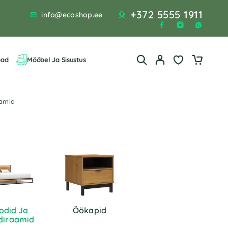
+372 5555 1911
info@ecoshop.ee
bad
Mööbel Ja Sisustus
aamid
odid Ja
Öökapid
diraamid