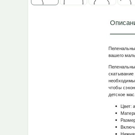
Описан
Пеленальный
вашего мал
Пеленальны
скатывание
необходимых
чтобы сэкон
детское масл
Цвет: 
Матери
Размер
Включа
Нижняя