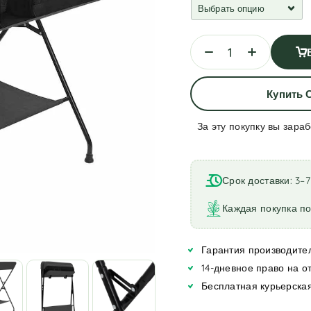
Купить 
За эту покупку вы зара
A
l
t
Срок доставки: 3–
e
r
Каждая покупка по
n
a
Гарантия производител
t
i
14-дневное право на о
v
Бесплатная курьерская
e
: