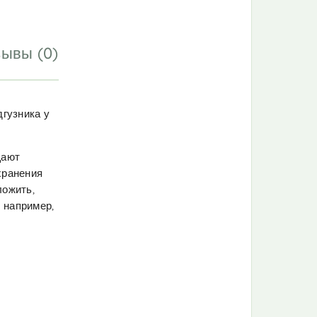
ывы (0)
гузника у
щают
хранения
ложить,
, например,