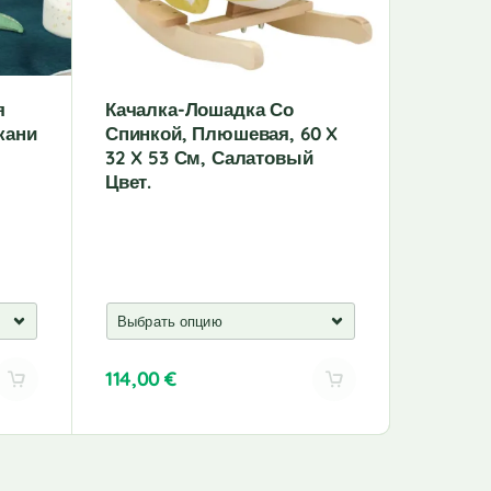
я
Качалка-Лошадка Со
Детски
кани
Спинкой, Плюшевая, 60 X
Стулья
32 X 53 См, Салатовый
Цвет.
114,00
€
123,00
A
A
l
l
t
t
e
e