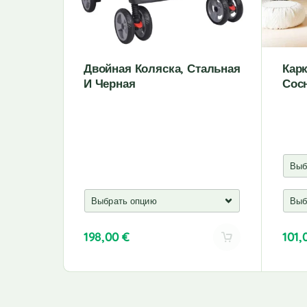
Двойная Коляска, Стальная
Карк
И Черная
Сос
198,00
€
101
A
A
l
l
t
t
e
e