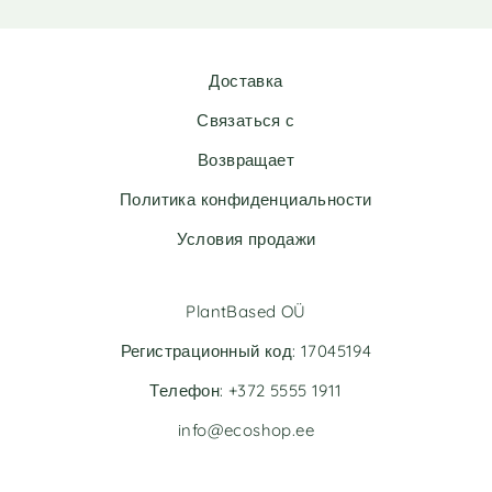
e
e
r
r
n
n
Доставка
a
a
t
t
Связаться с
i
i
v
v
Возвращает
e
e
Политика конфиденциальности
:
:
Условия продажи
PlantBased OÜ
Регистрационный код: 17045194
Телефон: +372 5555 1911
info@ecoshop.ee