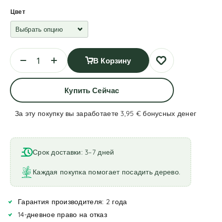
Цвет
В Корзину
Купить Сейчас
За эту покупку вы заработаете 3,95 €
бонусных денег
A
l
t
Срок доставки: 3–7 дней
e
r
Каждая покупка помогает посадить дерево.
n
a
Гарантия производителя: 2 года
t
i
14-дневное право на отказ