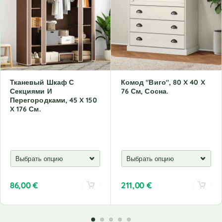
Тканевый Шкаф С
Комод "Виго", 80 X 40 X
Секциями И
76 См, Сосна.
Перегородками, 45 X 150
X 176 См.
86,00
€
211,00
€
A
A
l
l
t
t