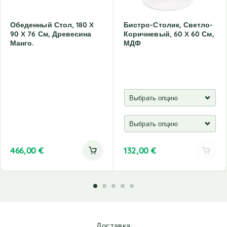
Обеденный Стол, 180 X
Бистро-Столик, Светло-
90 X 76 См, Древесина
Коричневый, 60 X 60 См,
Манго.
МДФ
466,00
€
132,00
€
A
l
t
e
r
n
Доставка