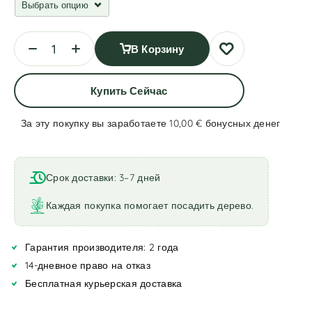
В Корзину
Купить Сейчас
За эту покупку вы заработаете 10,00 €
бонусных денег
A
l
t
Срок доставки: 3–7 дней
e
r
Каждая покупка помогает посадить дерево.
n
a
Гарантия производителя: 2 года
t
i
14-дневное право на отказ
v
Бесплатная курьерская доставка
e
: