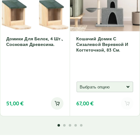
Домики Для Белок, 4 Шт.,
Кошачий Домик С
Сосновая Древесина.
Сизалевой Веревкой И
Когтеточкой, 83 См.
51,00
€
67,00
€
A
l
t
e
r