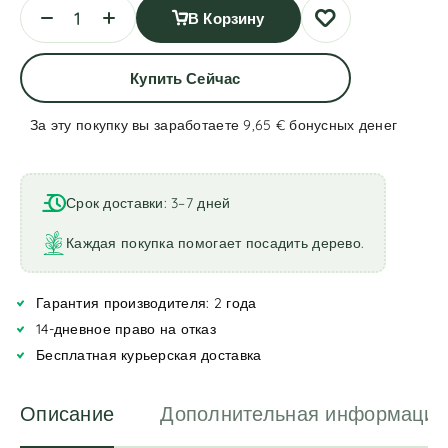
В Корзину
Купить Сейчас
За эту покупку вы заработаете 9,65 €
бонусных денег
A
l
t
Срок доставки: 3–7 дней
e
r
Каждая покупка помогает посадить дерево.
n
a
Гарантия производителя: 2 года
t
i
14-дневное право на отказ
v
Бесплатная курьерская доставка
e
:
Описание
Дополнительная информация