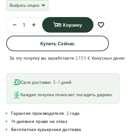
В Корзину
Купить Сейчас
За эту покупку вы заработаете 27,55 €
бонусных денег
A
l
t
Срок доставки: 3–7 дней
e
r
Каждая покупка помогает посадить дерево.
n
a
Гарантия производителя: 2 года
t
i
14-дневное право на отказ
v
Бесплатная курьерская доставка
e