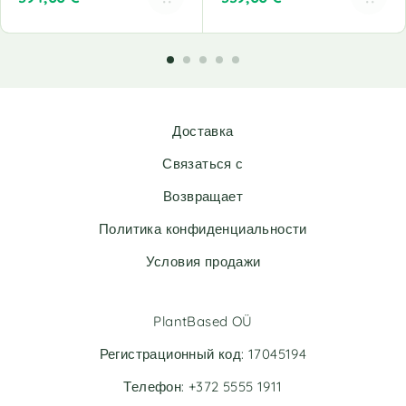
A
A
l
l
t
t
e
e
r
r
n
n
Доставка
a
a
t
t
Связаться с
i
i
v
v
Возвращает
e
e
Политика конфиденциальности
:
:
Условия продажи
PlantBased OÜ
Регистрационный код: 17045194
Телефон: +372 5555 1911