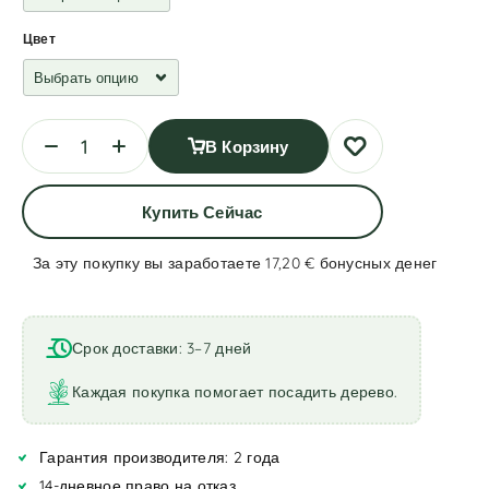
Цвет
В Корзину
Купить Сейчас
За эту покупку вы заработаете 17,20 €
бонусных денег
A
l
t
Срок доставки: 3–7 дней
e
r
Каждая покупка помогает посадить дерево.
n
a
Гарантия производителя: 2 года
t
i
14-дневное право на отказ