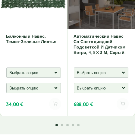
Балконный Навес,
Автоматический Навес
Темно-Зеленые Листья
Со Светодиодной
Подсветкой И Датчиком
Ветра, 4,5 X 3 М, Серый.
34,00
€
688,00
€
A
A
l
l
t
t
e
e