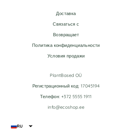
r
r
n
n
Доставка
a
a
t
t
Связаться с
i
i
v
v
Возвращает
e
e
Политика конфиденциальности
:
:
Условия продажи
PlantBased OÜ
Регистрационный код: 17045194
Телефон: +372 5555 1911
info@ecoshop.ee
RU