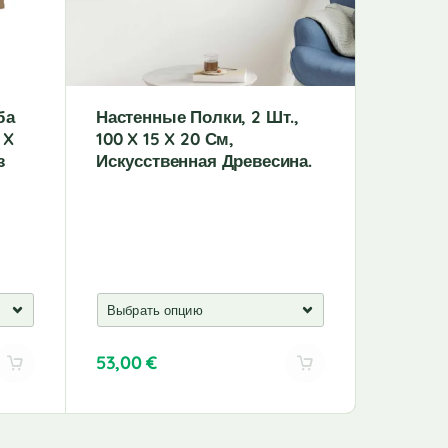
ба
Настенные Полки, 2 Шт.,
Настенн
 X
100 X 15 X 20 См,
Oak 104
з
Искусственная Древесина.
Констру
53,00
€
51,00
€
A
A
l
l
t
t