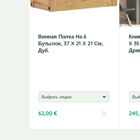
Винная Полка На 6
Кни
Бутылок, 37 X 21 X 21 См,
X 35
Дуб.
Дре
62,00
€
245
A
A
l
l
t
t