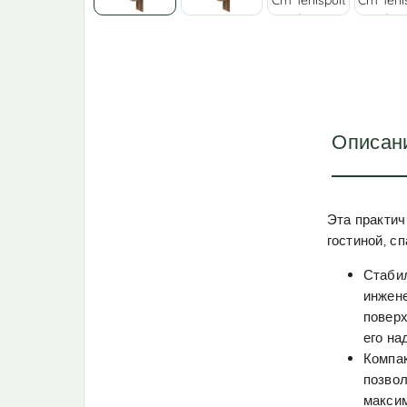
Описан
Эта практич
гостиной, сп
Стабил
инжене
поверх
его на
Компак
позвол
максим