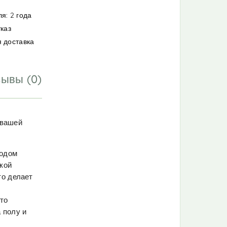
я: 2 года
тказ
 доставка
ывы (0)
 вашей
тодом
кой
то делает
то
 полу и