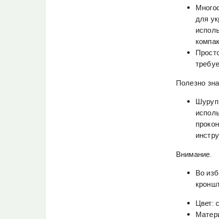
Многоф
для ук
исполь
компак
Просто
требуе
Полезно зна
Шурупы
исполь
прокон
инстру
Внимание.
Во изб
кроншт
Цвет: 
Матери