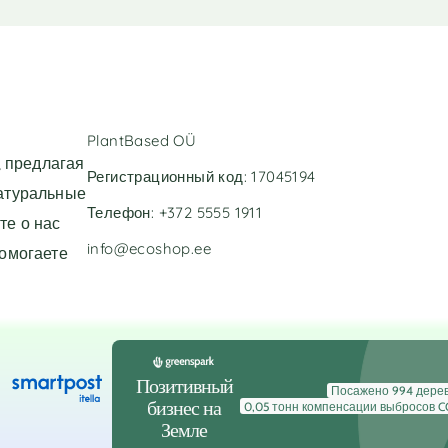
e
e
r
r
n
n
a
a
t
t
i
i
v
v
PlantBased OÜ
e
e
 предлагая
:
:
Регистрационный код: 17045194
натуральные
Телефон: +372 5555 1911
те о нас
info@ecoshop.ee
помогаете
Позитивный
Посажено 994 дерев
бизнес на
0,05 тонн компенсации выбросов C
Земле