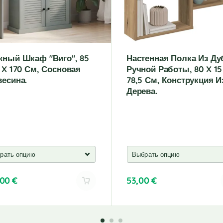
жный Шкаф "Виго", 85
Настенная Полка Из Ду
 X 170 См, Сосновая
Ручной Работы, 80 X 15
весина.
78,5 См, Конструкция И
Дерева.
,00
€
53,00
€
A
l
t