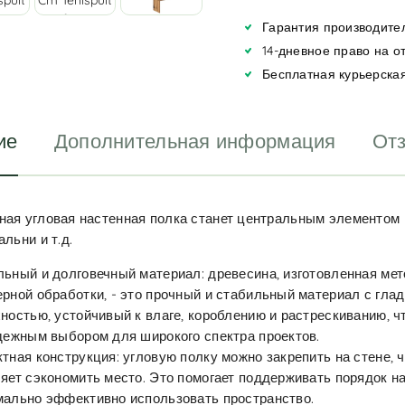
a
Гарантия производител
t
i
14-дневное право на о
v
Бесплатная курьерская
e
:
ие
Дополнительная информация
Отз
ная угловая настенная полка станет центральным элементом
альни и т.д.
ьный и долговечный материал: древесина, изготовленная ме
рной обработки, - это прочный и стабильный материал с глад
ностью, устойчивый к влаге, короблению и растрескиванию, ч
дежным выбором для широкого спектра проектов.
тная конструкция: угловую полку можно закрепить на стене, ч
яет сэкономить место. Это помогает поддерживать порядок на
ально эффективно использовать пространство.