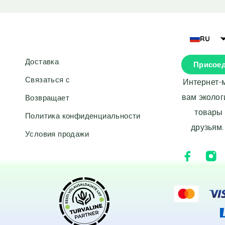
e
e
r
r
n
n
a
a
RU
t
t
i
i
Доставка
Присоед
v
v
e
e
Связаться с
Интернет-
:
:
вам эколог
Возвращает
товары 
Политика конфиденциальности
друзьям.
Условия продажи