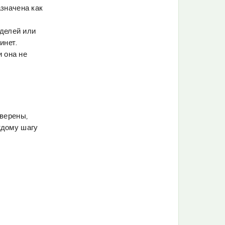
значена как
оделей или
инет.
и она не
верены,
ждому шагу