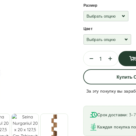
Размер
Цвет
Купить 
За эту покупку вы зара
A
l
t
Срок доставки: 3–
e
r
Каждая покупка по
n