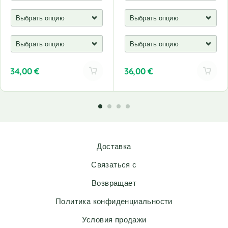
34,00
€
36,00
€
A
A
l
l
t
t
e
e
r
r
n
n
Доставка
a
a
t
t
Связаться с
i
i
v
v
Возвращает
e
e
Политика конфиденциальности
:
:
Условия продажи