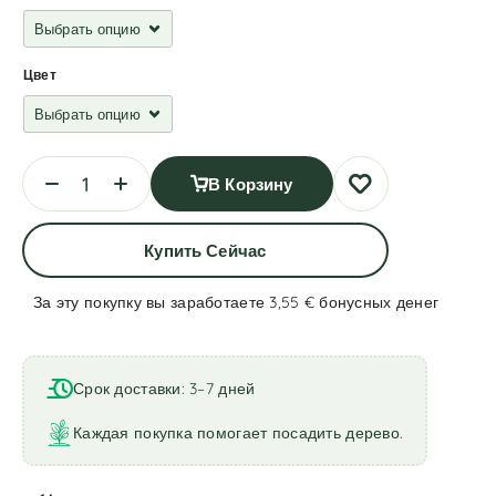
Цвет
В Корзину
Купить Сейчас
За эту покупку вы заработаете 3,55 €
бонусных денег
A
l
t
Срок доставки: 3–7 дней
e
r
Каждая покупка помогает посадить дерево.
n
a