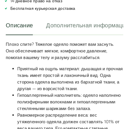
14-дневное право на отказ
t
i
Бесплатная курьерская доставка
v
e
Описание
Дополнительная информация
:
Плохо спите? Тяжелое одеяло поможет вам заснуть.
Оно обеспечивает мягкое, комфортное давление,
помогая вашему телу и разуму расслабиться.
Приятный на ощупь материал: дышащая и прочная
ткань имеет простой и лаконичный вид. Одна
сторона одеяла выполнена из бархатной ткани, а
другая — из ворсистой ткани.
Гипоаллергенный наполнитель: одеяло наполнено
полиэфирными волокнами и гипоаллергенными
стеклянными шариками без запаха.
Равномерное распределение веса: вес
утяжеленного одеяла должен составлять 101% от
веса вашего тела. Его компактные стеганые